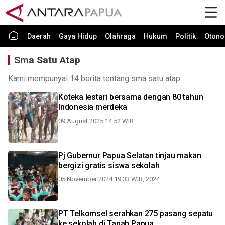
Daerah
Gaya Hidup
Olahraga
Hukum
Politik
Otono
Sma Satu Atap
Kami mempunyai 14 berita tentang sma satu atap.
Koteka lestari bersama dengan 80 tahun
Indonesia merdeka
09 August 2025 14:52 WIB
Pj Gubernur Papua Selatan tinjau makan
bergizi gratis siswa sekolah
05 November 2024 19:33 WIB, 2024
PT Telkomsel serahkan 275 pasang sepatu
ke sekolah di Tanah Papua