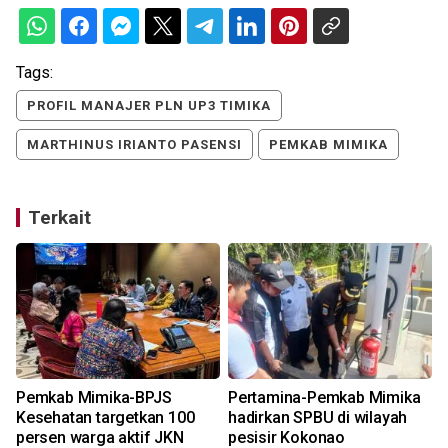
Tags:
PROFIL MANAJER PLN UP3 TIMIKA
MARTHINUS IRIANTO PASENSI
PEMKAB MIMIKA
Terkait
Pemkab Mimika-BPJS
Pertamina-Pemkab Mimika
Kesehatan targetkan 100
hadirkan SPBU di wilayah
persen warga aktif JKN
pesisir Kokonao