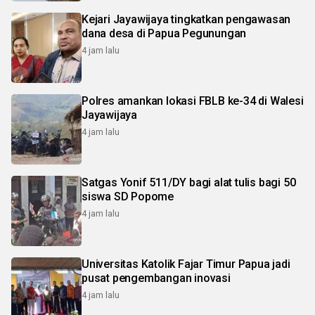
Kejari Jayawijaya tingkatkan pengawasan
dana desa di Papua Pegunungan
4 jam lalu
Polres amankan lokasi FBLB ke-34 di Walesi
Jayawijaya
4 jam lalu
Satgas Yonif 511/DY bagi alat tulis bagi 50
siswa SD Popome
4 jam lalu
Universitas Katolik Fajar Timur Papua jadi
pusat pengembangan inovasi
4 jam lalu