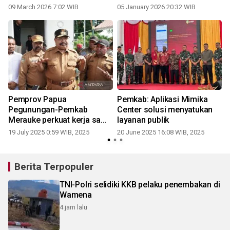
09 March 2026 7:02 WIB
05 January 2026 20:32 WIB
n
Pemprov Papua
Pemkab: Aplikasi Mimika
Pegunungan-Pemkab
Center solusi menyatukan
Merauke perkuat kerja sama
layanan publik
pertanian
19 July 2025 0:59 WIB, 2025
20 June 2025 16:08 WIB, 2025
Berita Terpopuler
TNI-Polri selidiki KKB pelaku penembakan di
Wamena
4 jam lalu