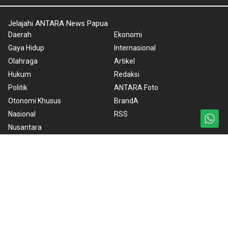
Jelajahi ANTARA News Papua
Daerah
Ekonomi
Gaya Hidup
Internasional
Olahraga
Artikel
Hukum
Redaksi
Politik
ANTARA Foto
Otonomi Khusus
BrandA
Nasional
RSS
Nusantara
Foto
Video
Ketentuan Penggunaan
Kebijakan Cookie
Kebijakan Privasi
Pedoman Media Siber