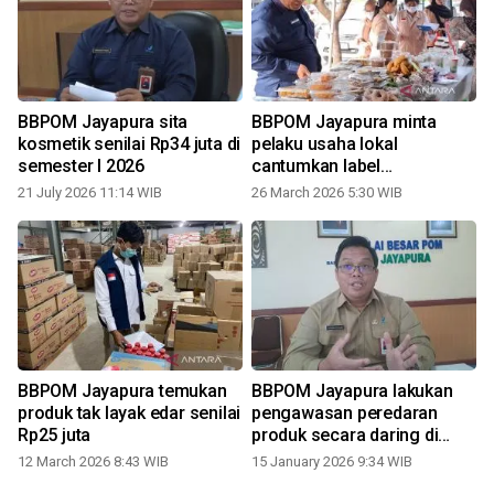
BBPOM Jayapura sita
BBPOM Jayapura minta
n
kosmetik senilai Rp34 juta di
pelaku usaha lokal
semester I 2026
cantumkan label
kedaluwarsa secara jelas
21 July 2026 11:14 WIB
26 March 2026 5:30 WIB
BBPOM Jayapura temukan
BBPOM Jayapura lakukan
produk tak layak edar senilai
pengawasan peredaran
Rp25 juta
produk secara daring di
Papua
12 March 2026 8:43 WIB
15 January 2026 9:34 WIB