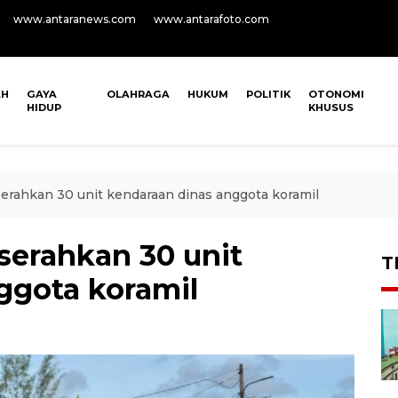
www.antaranews.com
www.antarafoto.com
AH
GAYA
OLAHRAGA
HUKUM
POLITIK
OTONOMI
HIDUP
KHUSUS
erahkan 30 unit kendaraan dinas anggota koramil
serahkan 30 unit
T
ggota koramil