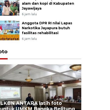
alam dan kopi di Kabupaten
Jayawijaya
6 jam lalu
Anggota DPR RI nilai Lapas
Narkotika Jayapura butuh
fasilitas rehabilitasi
6 jam lalu
oto
LKBN ANTARA latih foto
untuk UMKM Bangka Belitung
Agrowisa