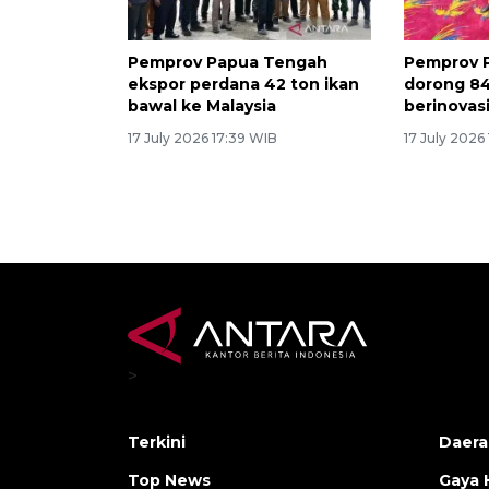
Pemprov Papua Tengah
Pemprov 
ekspor perdana 42 ton ikan
dorong 8
bawal ke Malaysia
berinovas
17 July 2026 17:39 WIB
17 July 2026
>
Terkini
Daera
Top News
Gaya 