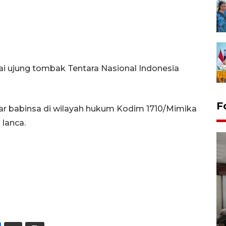
gai ujung tombak Tentara Nasional Indonesia
F
gar babinsa di wilayah hukum Kodim 1710/Mimika
lanca.
Antara Biro Papua
bersilahturahmi dengan
Pendam XVII/Cenderawasih