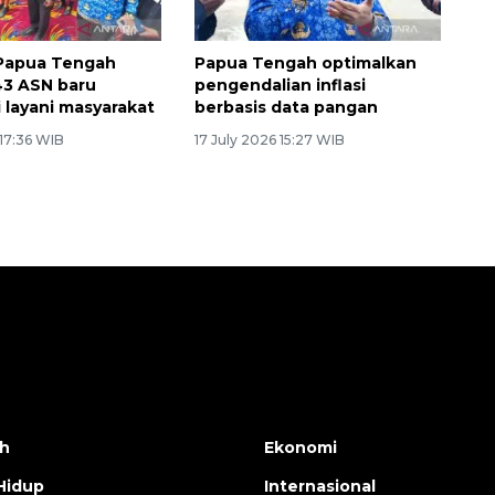
Papua Tengah
Papua Tengah optimalkan
43 ASN baru
pengendalian inflasi
i layani masyarakat
berbasis data pangan
 17:36 WIB
17 July 2026 15:27 WIB
h
Ekonomi
Hidup
Internasional