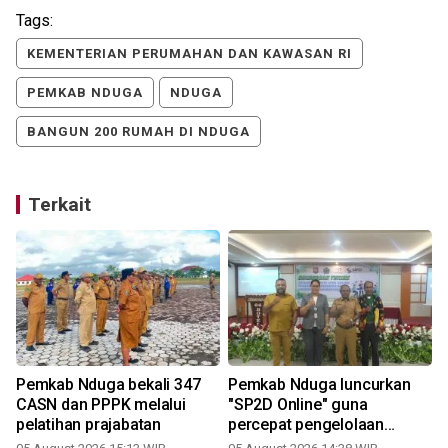
Tags:
KEMENTERIAN PERUMAHAN DAN KAWASAN RI
PEMKAB NDUGA
NDUGA
BANGUN 200 RUMAH DI NDUGA
Terkait
Pemkab Nduga bekali 347
Pemkab Nduga luncurkan
CASN dan PPPK melalui
"SP2D Online" guna
pelatihan prajabatan
percepat pengelolaan
keuangan