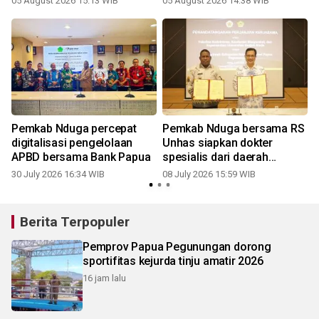
05 August 2026 15:13 WIB
05 August 2026 14:38 WIB
Pemkab Nduga percepat
Pemkab Nduga bersama RS
digitalisasi pengelolaan
Unhas siapkan dokter
APBD bersama Bank Papua
spesialis dari daerah
setempat
30 July 2026 16:34 WIB
08 July 2026 15:59 WIB
Berita Terpopuler
Pemprov Papua Pegunungan dorong
sportifitas kejurda tinju amatir 2026
16 jam lalu