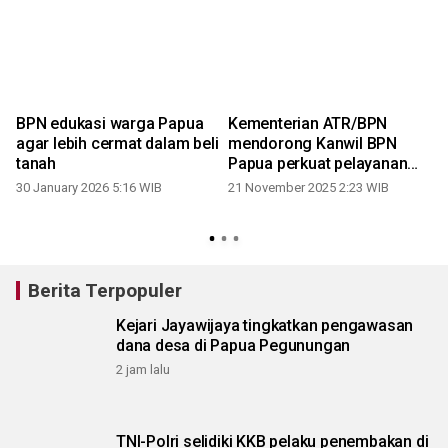
BPN edukasi warga Papua
Kementerian ATR/BPN
agar lebih cermat dalam beli
mendorong Kanwil BPN
tanah
Papua perkuat pelayanan
pertanahan
30 January 2026 5:16 WIB
21 November 2025 2:23 WIB
Berita Terpopuler
Kejari Jayawijaya tingkatkan pengawasan
dana desa di Papua Pegunungan
2 jam lalu
TNI-Polri selidiki KKB pelaku penembakan di