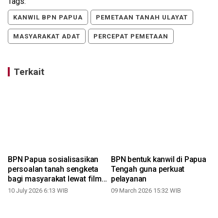
Tags:
KANWIL BPN PAPUA
PEMETAAN TANAH ULAYAT
MASYARAKAT ADAT
PERCEPAT PEMETAAN
Terkait
t
BPN Papua sosialisasikan
BPN bentuk kanwil di Papua
persoalan tanah sengketa
Tengah guna perkuat
bagi masyarakat lewat film
pelayanan
"Tanah Sengketa"
10 July 2026 6:13 WIB
09 March 2026 15:32 WIB