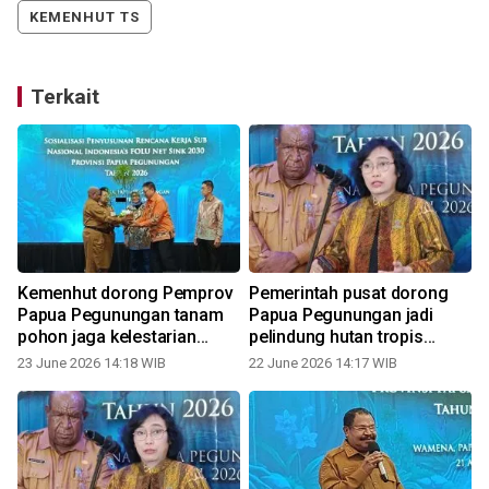
KEMENHUT TS
Terkait
Kemenhut dorong Pemprov
Pemerintah pusat dorong
Papua Pegunungan tanam
Papua Pegunungan jadi
pohon jaga kelestarian
pelindung hutan tropis
hutan
Indonesia
23 June 2026 14:18 WIB
22 June 2026 14:17 WIB