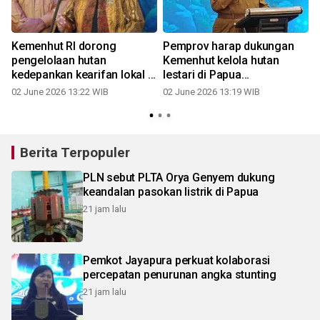
Kemenhut RI dorong
Pemprov harap dukungan
pengelolaan hutan
Kemenhut kelola hutan
kedepankan kearifan lokal di
lestari di Papua
Papua
Pegunungan
02 June 2026 13:22 WIB
02 June 2026 13:19 WIB
2
Berita Terpopuler
PLN sebut PLTA Orya Genyem dukung
keandalan pasokan listrik di Papua
21 jam lalu
Pemkot Jayapura perkuat kolaborasi
percepatan penurunan angka stunting
21 jam lalu