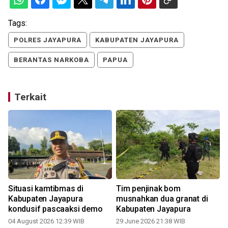
Tags:
POLRES JAYAPURA
KABUPATEN JAYAPURA
BERANTAS NARKOBA
PAPUA
Terkait
Situasi kamtibmas di
Tim penjinak bom
Kabupaten Jayapura
musnahkan dua granat di
kondusif pascaaksi demo
Kabupaten Jayapura
04 August 2026 12:39 WIB
29 June 2026 21:38 WIB