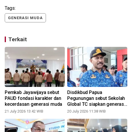
Tags:
GENERASI MUDA
Terkait
Pemkab Jayawijaya sebut
Disdikbud Papua
PAUD fondasi karakter dan
Pegunungan sebut Sekolah
kecerdasan generasi muda
Global TC siapkan generasi
muda berkualitas
21 July 2026 13:42 WIB
20 July 2026 11:38 WIB
1