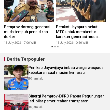
Pemprov dorong generasi
Pemkot Jayapura sebut
muda tempuh pendidikan
MTQ untuk membentuk
dokter
karakter generasi muda
Islam
18 July 2026 17:06 WIB
13 July 2026 10:56 WIB
0
Berita Terpopuler
Pemkab Jayawijaya imbau warga waspada
kebakaran saat musim kemarau
10 jam lalu
Sinergi Pemprov-DPRD Papua Pegunungan
jadi pilar pemerintahan transparan
10 jam lalu