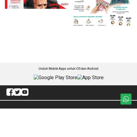
Unduh Mobile Apps untuk iOS dan Android
Jelajahi ANTARA News Papua
Daerah
Ekonomi
Gaya Hidup
Internasional
Olahraga
Artikel