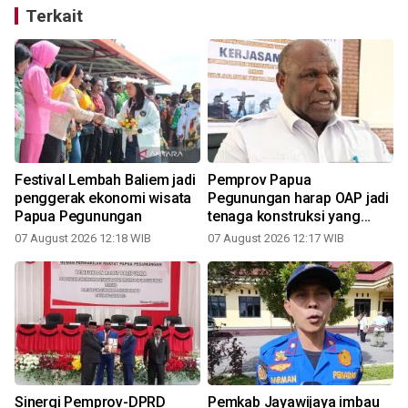
Terkait
Festival Lembah Baliem jadi
Pemprov Papua
penggerak ekonomi wisata
Pegunungan harap OAP jadi
Papua Pegunungan
tenaga konstruksi yang
andal
07 August 2026 12:18 WIB
07 August 2026 12:17 WIB
Sinergi Pemprov-DPRD
Pemkab Jayawijaya imbau