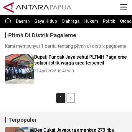
Daerah
Gaya Hidup
Olahraga
Hukum
Politik
Otono
Pltmh Di Distrik Pagaleme
Kami mempunyai 1 berita tentang pltmh di distrik pagaleme.
Bupati Puncak Jaya sebut PLTMH Pagaleme
solusi listrik warga area terpencil
27 April 2026 18:43 WIB
1
Terpopuler
Bea Cukai Jayapura amankan 273 ribu