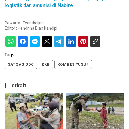
logistik dan amunisi di Nabire
Pewarta : Evarukdijati
Editor :
Hendrina Dian Kandipi
Tags:
SATGAS ODC
KKB
KOMBES YUSUF
Terkait