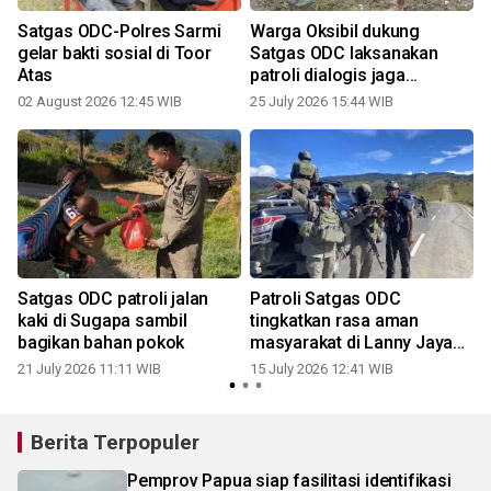
Satgas ODC-Polres Sarmi
Warga Oksibil dukung
gelar bakti sosial di Toor
Satgas ODC laksanakan
i
Atas
patroli dialogis jaga
keamanan
02 August 2026 12:45 WIB
25 July 2026 15:44 WIB
0
Satgas ODC patroli jalan
Patroli Satgas ODC
kaki di Sugapa sambil
tingkatkan rasa aman
bagikan bahan pokok
masyarakat di Lanny Jaya
Papua Pegunungan
21 July 2026 11:11 WIB
15 July 2026 12:41 WIB
0
Berita Terpopuler
Pemprov Papua siap fasilitasi identifikasi