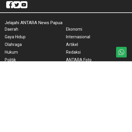
Jelajahi ANTARA News Papua
Daerah
Ekonomi
Gaya Hidup
Internasional
Olahraga
Artikel
Hukum
Redaksi
Politik
ANTARA Foto
Otonomi Khusus
BrandA
Nasional
RSS
Nusantara
Foto
Video
Ketentuan Penggunaan
Kebijakan Cookie
Kebijakan Privasi
Pedoman Media Siber