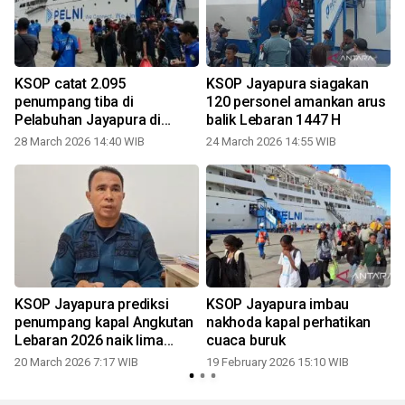
KSOP catat 2.095
KSOP Jayapura siagakan
penumpang tiba di
120 personel amankan arus
Pelabuhan Jayapura di
balik Lebaran 1447 H
puncak arus balik
28 March 2026 14:40 WIB
24 March 2026 14:55 WIB
KSOP Jayapura prediksi
KSOP Jayapura imbau
penumpang kapal Angkutan
nakhoda kapal perhatikan
Lebaran 2026 naik lima
cuaca buruk
persen
20 March 2026 7:17 WIB
19 February 2026 15:10 WIB