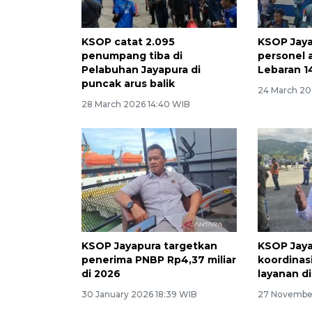
KSOP catat 2.095
KSOP Jaya
penumpang tiba di
personel 
Pelabuhan Jayapura di
Lebaran 1
puncak arus balik
24 March 20
28 March 2026 14:40 WIB
KSOP Jayapura targetkan
KSOP Jaya
penerima PNBP Rp4,37 miliar
koordinas
di 2026
layanan di
30 January 2026 18:39 WIB
27 November