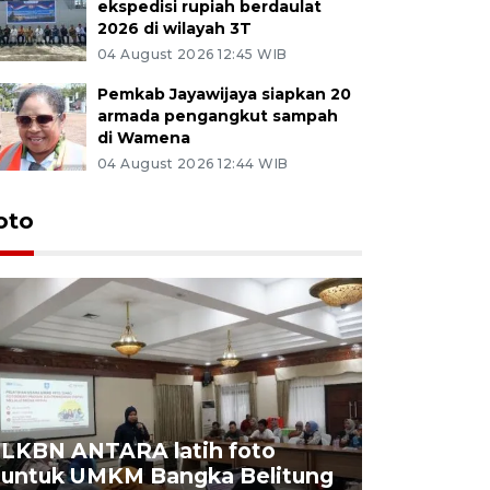
ekspedisi rupiah berdaulat
2026 di wilayah 3T
04 August 2026 12:45 WIB
Pemkab Jayawijaya siapkan 20
armada pengangkut sampah
di Wamena
04 August 2026 12:44 WIB
oto
LKBN ANTARA latih foto
untuk UMKM Bangka Belitung
Agrowisa