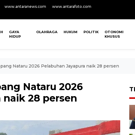
www.antaranews.com
www.antarafoto.com
AH
GAYA
OLAHRAGA
HUKUM
POLITIK
OTONOMI
HIDUP
KHUSUS
pang Nataru 2026 Pelabuhan Jayapura naik 28 persen
ang Nataru 2026
T
 naik 28 persen