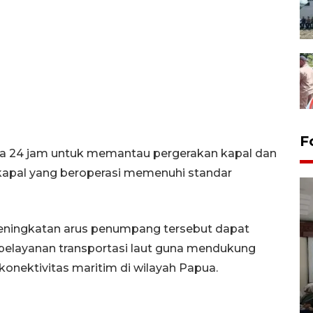
F
a 24 jam untuk memantau pergerakan kapal dan
kapal yang beroperasi memenuhi standar
ningkatan arus penumpang tersebut dapat
 pelayanan transportasi laut guna mendukung
nektivitas maritim di wilayah Papua.
Antara Biro Papua
bersilahturahmi dengan
Pendam XVII/Cenderawasih