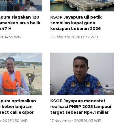
pura siagakan 120
KSOP Jayapura uji petik
amankan arus balik
sembilan kapal guna
447 H
kesiapan Lebaran 2026
26 14:55 WIB
19 February 2026 13:32 WIB
pura optimalkan
KSOP Jayapura mencatat
i keberlanjutan
realisasi PNBP 2025 lampaui
rect call ekspor
target sebesar Rp4,1 miliar
 2025 1:30 WIB
17 November 2025 19:03 WIB