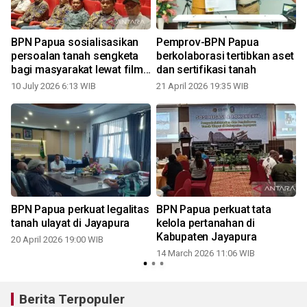
BPN Papua sosialisasikan
Pemprov-BPN Papua
i
persoalan tanah sengketa
berkolaborasi tertibkan aset
bagi masyarakat lewat film
dan sertifikasi tanah
"Tanah Sengketa"
10 July 2026 6:13 WIB
21 April 2026 19:35 WIB
BPN Papua perkuat legalitas
BPN Papua perkuat tata
tanah ulayat di Jayapura
kelola pertanahan di
Kabupaten Jayapura
20 April 2026 19:00 WIB
14 March 2026 11:06 WIB
Berita Terpopuler