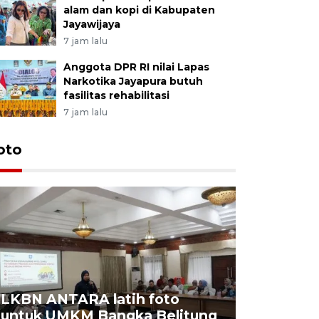
alam dan kopi di Kabupaten
Jayawijaya
7 jam lalu
Anggota DPR RI nilai Lapas
Narkotika Jayapura butuh
fasilitas rehabilitasi
7 jam lalu
oto
LKBN ANTARA latih foto
untuk UMKM Bangka Belitung
Agrowisa