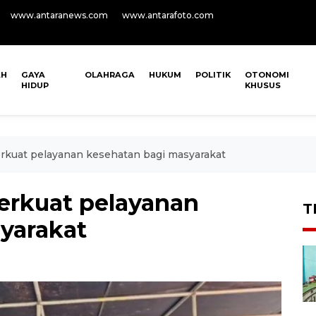
www.antaranews.com
www.antarafoto.com
AH
GAYA
OLAHRAGA
HUKUM
POLITIK
OTONOMI
HIDUP
KHUSUS
rkuat pelayanan kesehatan bagi masyarakat
erkuat pelayanan
T
yarakat