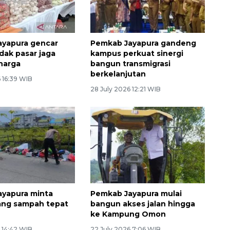
ayapura gencar
Pemkab Jayapura gandeng
dak pasar jaga
kampus perkuat sinergi
 harga
bangun transmigrasi
berkelanjutan
 16:39 WIB
28 July 2026 12:21 WIB
yapura minta
Pemkab Jayapura mulai
ang sampah tepat
bangun akses jalan hingga
ke Kampung Omon
 14:42 WIB
22 July 2026 7:06 WIB