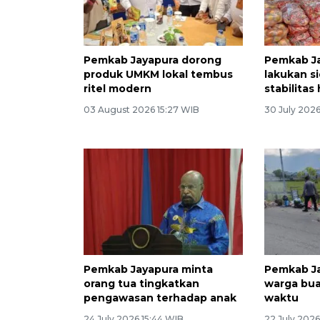
Pemkab Jayapura dorong
Pemkab J
produk UMKM lokal tembus
lakukan si
ritel modern
stabilitas
03 August 2026 15:27 WIB
30 July 2026
Pemkab Jayapura minta
Pemkab Ja
orang tua tingkatkan
warga bu
pengawasan terhadap anak
waktu
24 July 2026 15:44 WIB
22 July 2026