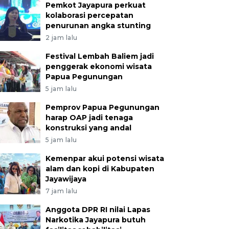
Pemkot Jayapura perkuat
kolaborasi percepatan
penurunan angka stunting
2 jam lalu
Festival Lembah Baliem jadi
penggerak ekonomi wisata
Papua Pegunungan
5 jam lalu
Pemprov Papua Pegunungan
harap OAP jadi tenaga
konstruksi yang andal
5 jam lalu
Kemenpar akui potensi wisata
alam dan kopi di Kabupaten
Jayawijaya
7 jam lalu
Anggota DPR RI nilai Lapas
Narkotika Jayapura butuh