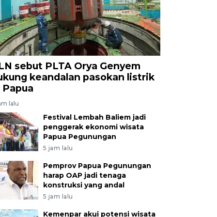
LN sebut PLTA Orya Genyem
ukung keandalan pasokan listrik
i Papua
am lalu
Festival Lembah Baliem jadi
penggerak ekonomi wisata
Papua Pegunungan
5 jam lalu
Pemprov Papua Pegunungan
harap OAP jadi tenaga
konstruksi yang andal
5 jam lalu
Kemenpar akui potensi wisata