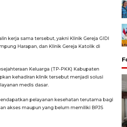
n kerja sama tersebut, yakni Klinik Gereja GIDI
Kampung Harapan, dan Klinik Gereja Katolik di
F
sejahteraan Keluarga (TP-PKK) Kabupaten
an kehadiran klinik tersebut menjadi solusi
ayanan medis dasar.
mendapatkan pelayanan kesehatan terutama bagi
an akses maupun yang belum memiliki BPJS
Antara Biro Papua
bersilahturahmi dengan
Pendam XVII/Cenderawasih