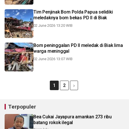
Tim Penjinak Bom Polda Papua selidiki
meledaknya bom bekas PD II di Biak
02 June 2026 13:20 WIB
Bom peninggalan PD II meledak di Biak lima
warga meninggal
02 June 2026 13:07 WIB
1
2
Terpopuler
Bea Cukai Jayapura amankan 273 ribu
batang rokok ilegal