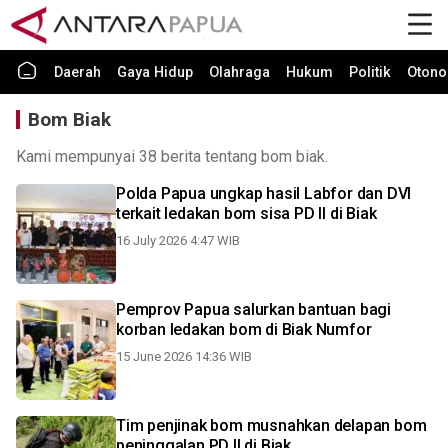
Daerah
Gaya Hidup
Olahraga
Hukum
Politik
Otono
Bom Biak
Kami mempunyai 38 berita tentang bom biak.
Polda Papua ungkap hasil Labfor dan DVI
terkait ledakan bom sisa PD II di Biak
16 July 2026 4:47 WIB
Pemprov Papua salurkan bantuan bagi
korban ledakan bom di Biak Numfor
15 June 2026 14:36 WIB
Tim penjinak bom musnahkan delapan bom
peninggalan PD II di Biak