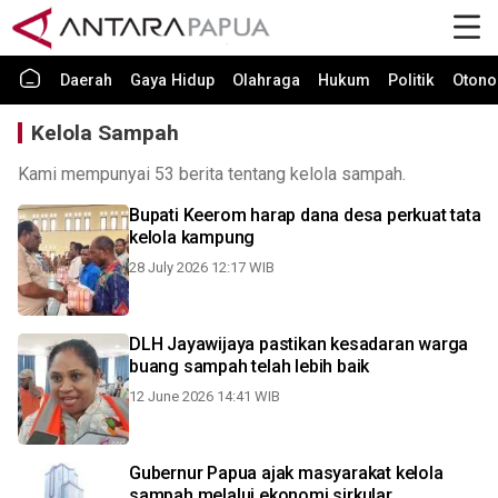
Daerah
Gaya Hidup
Olahraga
Hukum
Politik
Otono
Kelola Sampah
Kami mempunyai 53 berita tentang kelola sampah.
Bupati Keerom harap dana desa perkuat tata
kelola kampung
28 July 2026 12:17 WIB
DLH Jayawijaya pastikan kesadaran warga
buang sampah telah lebih baik
12 June 2026 14:41 WIB
Gubernur Papua ajak masyarakat kelola
sampah melalui ekonomi sirkular