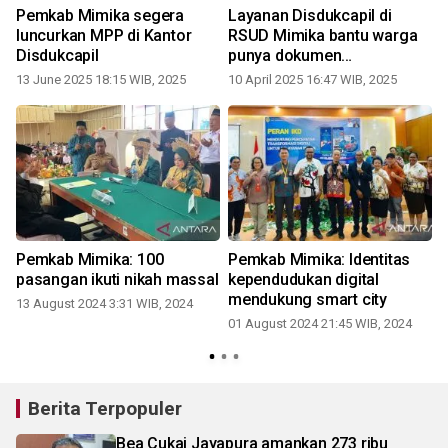
Pemkab Mimika segera
Layanan Disdukcapil di
luncurkan MPP di Kantor
RSUD Mimika bantu warga
Disdukcapil
punya dokumen
kependudukan
13 June 2025 18:15 WIB, 2025
10 April 2025 16:47 WIB, 2025
2
Pemkab Mimika: 100
Pemkab Mimika: Identitas
pasangan ikuti nikah massal
kependudukan digital
mendukung smart city
13 August 2024 3:31 WIB, 2024
01 August 2024 21:45 WIB, 2024
0
Berita Terpopuler
Bea Cukai Jayapura amankan 273 ribu