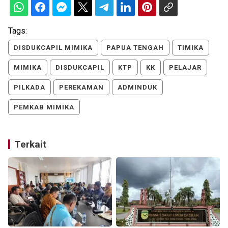
Tags:
DISDUKCAPIL MIMIKA
PAPUA TENGAH
TIMIKA
MIMIKA
DISDUKCAPIL
KTP
KK
PELAJAR
PILKADA
PEREKAMAN
ADMINDUK
PEMKAB MIMIKA
Terkait