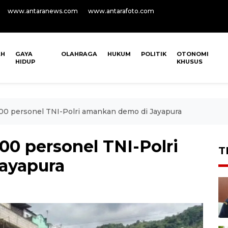
www.antaranews.com
www.antarafoto.com
AH
GAYA
OLAHRAGA
HUKUM
POLITIK
OTONOMI
HIDUP
KHUSUS
200 personel TNI-Polri amankan demo di Jayapura
200 personel TNI-Polri
T
ayapura