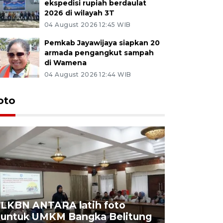
ekspedisi rupiah berdaulat
2026 di wilayah 3T
04 August 2026 12:45 WIB
Pemkab Jayawijaya siapkan 20
armada pengangkut sampah
di Wamena
04 August 2026 12:44 WIB
oto
LKBN ANTARA latih foto
untuk UMKM Bangka Belitung
Agrowisa