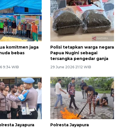
ua komitmen jaga
Polisi tetapkan warga negara
 muda bebas
Papua Nugini sebagai
tersangka pengedar ganja
6 9:34 WIB
29 June 2026 21:12 WIB
lresta Jayapura
Polresta Jayapura