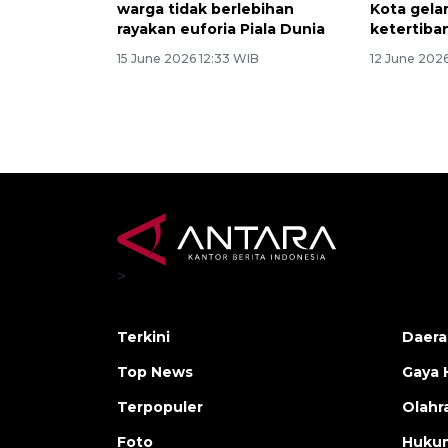
warga tidak berlebihan
Kota gela
rayakan euforia Piala Dunia
ketertiban
15 June 2026 12:33 WIB
12 June 2026
>
Terkini
Daera
Top News
Gaya 
Terpopuler
Olahr
Foto
Huku