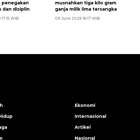
r penegakan
musnahkan tiga kilo gram
 dan disiplin
ganja milik lima tersangka
 17:15 WIB
09 June 2026 18:17 WIB
h
Ekonomi
Hidup
Internasional
aga
Artikel
m
Nasional