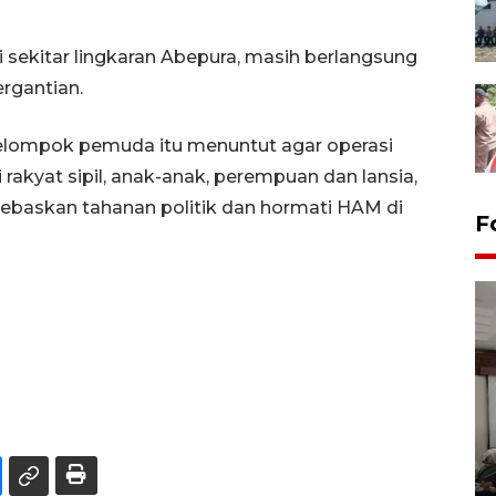
i sekitar lingkaran Abepura, masih berlangsung
rgantian.
lompok pemuda itu menuntut agar operasi
gi rakyat sipil, anak-anak, perempuan dan lansia,
ebaskan tahanan politik dan hormati HAM di
F
Antara Biro Papua
bersilahturahmi dengan
Pendam XVII/Cenderawasih