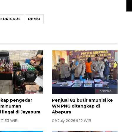
14 March 2022 15:11 WIB, 2022
EDRICKUS
DEMO
ngkap pengedar
Penjual 82 butir amunisi ke
n minuman
WN PNG ditangkap di
 ilegal di Jayapura
Abepura
 11:33 WIB
09 July 2026 9:12 WIB