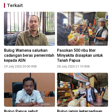
Terkait
Bulog Wamena salurkan
Pasokan 500 ribu liter
cadangan beras pemerintah
Minyakita disiapkan untuk
kepada ASN
Tanah Papua
29 July 2026 20:00 WIB
28 July 2026 21:10 WIB
2
Bulog Papua sebut
Bulog jamin ketersediaan