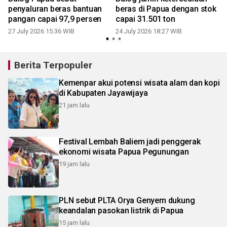
penyaluran beras bantuan
beras di Papua dengan stok
pangan capai 97,9 persen
capai 31.501 ton
27 July 2026 15:36 WIB
24 July 2026 18:27 WIB
1
Berita Terpopuler
Kemenpar akui potensi wisata alam dan kopi
di Kabupaten Jayawijaya
21 jam lalu
Festival Lembah Baliem jadi penggerak
ekonomi wisata Papua Pegunungan
19 jam lalu
PLN sebut PLTA Orya Genyem dukung
keandalan pasokan listrik di Papua
15 jam lalu