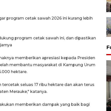
r program cetak sawah 2026 ini kurang lebih
ukung program cetak sawah ini, dan dipastikan
jarnya
F
haknya memberikan apresiasi kepada Presiden
telah membantu masyarakat di Kampung Urum
.000 hektare.
 tercetak seluas 17 ribu hektare dan akan terus
aten Merauke," katanya.
Antara Biro Papua
bersilahturahmi dengan
akukan memberikan dampak yang baik bagi
Pendam XVII/Cenderawasih