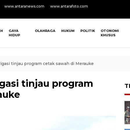
www.antaranews.com
www.antarafoto.com
AH
GAYA
OLAHRAGA
HUKUM
POLITIK
OTONOMI
HIDUP
KHUSUS
rigasi tinjau program cetak sawah di Merauke
igasi tinjau program
T
auke