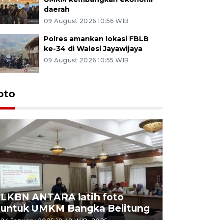
daerah
09 August 2026 10:56 WIB
Polres amankan lokasi FBLB
ke-34 di Walesi Jayawijaya
09 August 2026 10:55 WIB
oto
LKBN ANTARA latih foto
untuk UMKM Bangka Belitung
Agrowisa