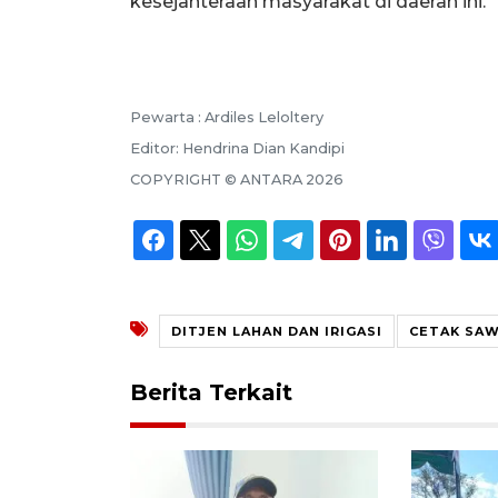
kesejahteraan masyarakat di daerah ini.
Pewarta :
Ardiles Leloltery
Editor:
Hendrina Dian Kandipi
COPYRIGHT ©
ANTARA
2026
DITJEN LAHAN DAN IRIGASI
CETAK SA
Berita Terkait