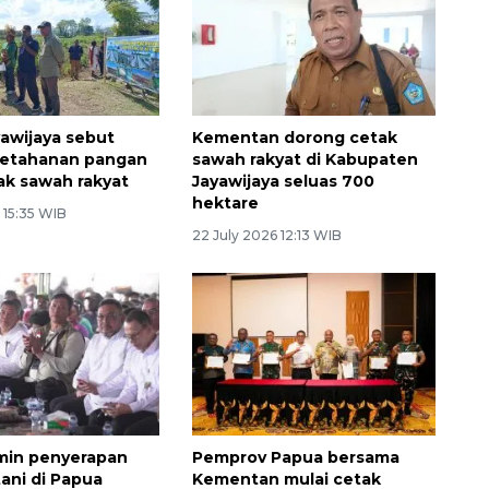
yawijaya sebut
Kementan dorong cetak
ketahanan pangan
sawah rakyat di Kabupaten
ak sawah rakyat
Jayawijaya seluas 700
hektare
 15:35 WIB
22 July 2026 12:13 WIB
min penyerapan
Pemprov Papua bersama
ani di Papua
Kementan mulai cetak