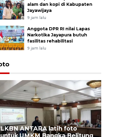
alam dan kopi di Kabupaten
Jayawijaya
9 jam lalu
Anggota DPR RI nilai Lapas
Narkotika Jayapura butuh
fasilitas rehabilitasi
9 jam lalu
oto
LKBN ANTARA latih foto
untuk UMKM Bangka Belitung
Agrowisa