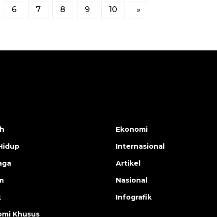
6
7
8
9
10
»
h
Ekonomi
Hidup
Internasional
aga
Artikel
m
Nasional
k
Infografik
mi Khusus