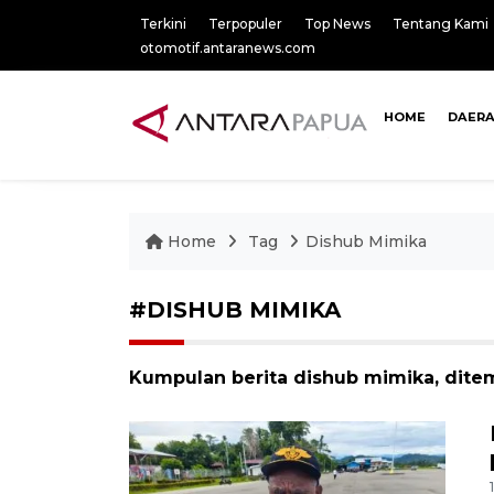
Terkini
Terpopuler
Top News
Tentang Kami
otomotif.antaranews.com
HOME
DAER
Home
Tag
Dishub Mimika
#DISHUB MIMIKA
Kumpulan berita dishub mimika, ditem