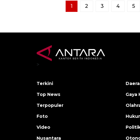
1
2
3
4
5
>
Terkini
Daera
Top News
Gaya 
Terpopuler
Olahr
Foto
Huku
Video
Politi
Nusantara
Otono