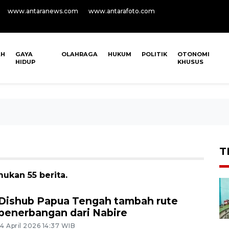
www.antaranews.com
www.antarafoto.com
AH
GAYA
OLAHRAGA
HUKUM
POLITIK
OTONOMI
HIDUP
KHUSUS
T
ukan 55 berita.
Dishub Papua Tengah tambah rute
penerbangan dari Nabire
14 April 2026 14:37 WIB