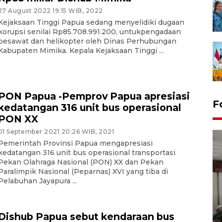
27 August 2022 19:15 WIB, 2022
Kejaksaan Tinggi Papua sedang menyelidiki dugaan
korupsi senilai Rp85.708.991.200, untukpengadaan
pesawat dan helikopter oleh Dinas Perhubungan
Kabupaten Mimika. Kepala Kejaksaan Tinggi ...
PON Papua -Pemprov Papua apresiasi
F
kedatangan 316 unit bus operasional
PON XX
01 September 2021 20:26 WIB, 2021
Pemerintah Provinsi Papua mengapresiasi
kedatangan 316 unit bus operasional transportasi
Pekan Olahraga Nasional (PON) XX dan Pekan
Paralimpik Nasional (Peparnas) XVI yang tiba di
Pelabuhan Jayapura ...
Antara Biro Papua
bersilahturahmi dengan
Dishub Papua sebut kendaraan bus
Pendam XVII/Cenderawasih