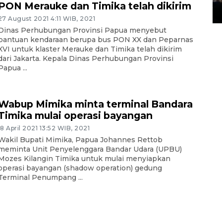
PON Merauke dan Timika telah dikirim
14 March 2022 15:11 WIB, 2022
27 August 2021 4:11 WIB, 2021
Dinas Perhubungan Provinsi Papua menyebut
bantuan kendaraan berupa bus PON XX dan Peparnas
XVI untuk klaster Merauke dan Timika telah dikirim
dari Jakarta. Kepala Dinas Perhubungan Provinsi
Papua ...
Wabup Mimika minta terminal Bandara
Timika mulai operasi bayangan
18 April 2021 13:52 WIB, 2021
Wakil Bupati Mimika, Papua Johannes Rettob
meminta Unit Penyelenggara Bandar Udara (UPBU)
Mozes Kilangin Timika untuk mulai menyiapkan
operasi bayangan (shadow operation) gedung
Terminal Penumpang ...