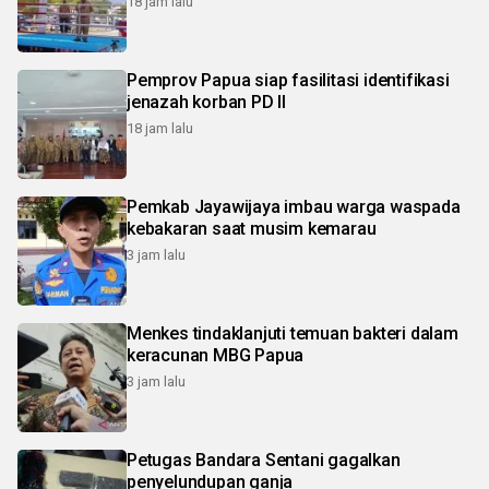
18 jam lalu
Pemprov Papua siap fasilitasi identifikasi
jenazah korban PD II
18 jam lalu
Pemkab Jayawijaya imbau warga waspada
kebakaran saat musim kemarau
3 jam lalu
Menkes tindaklanjuti temuan bakteri dalam
keracunan MBG Papua
3 jam lalu
Petugas Bandara Sentani gagalkan
penyelundupan ganja