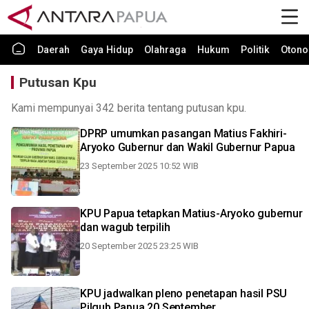
Daerah
Gaya Hidup
Olahraga
Hukum
Politik
Otono
Putusan Kpu
Kami mempunyai 342 berita tentang putusan kpu.
DPRP umumkan pasangan Matius Fakhiri-
Aryoko Gubernur dan Wakil Gubernur Papua
23 September 2025 10:52 WIB
KPU Papua tetapkan Matius-Aryoko gubernur
dan wagub terpilih
20 September 2025 23:25 WIB
KPU jadwalkan pleno penetapan hasil PSU
Pilgub Papua 20 September