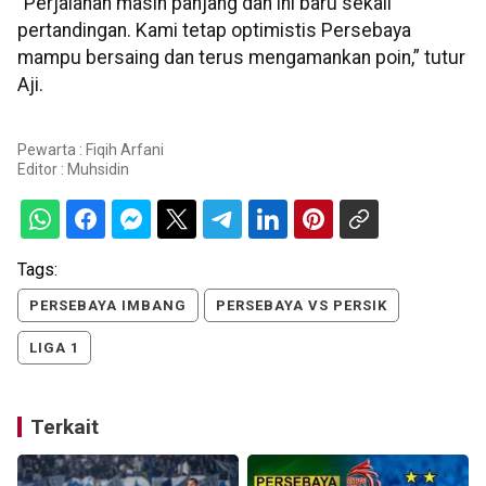
“Perjalanan masih panjang dan ini baru sekali
pertandingan. Kami tetap optimistis Persebaya
mampu bersaing dan terus mengamankan poin,” tutur
Aji.
Pewarta : Fiqih Arfani
Editor :
Muhsidin
Tags:
PERSEBAYA IMBANG
PERSEBAYA VS PERSIK
LIGA 1
Terkait