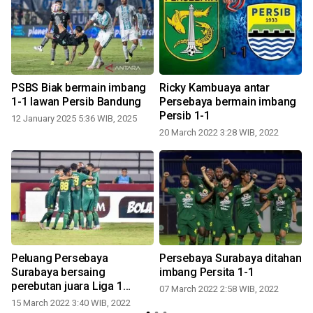
i
PSBS Biak bermain imbang
Ricky Kambuaya antar
1-1 lawan Persib Bandung
Persebaya bermain imbang
Persib 1-1
12 January 2025 5:36 WIB, 2025
20 March 2022 3:28 WIB, 2022
Peluang Persebaya
Persebaya Surabaya ditahan
Surabaya bersaing
imbang Persita 1-1
perebutan juara Liga 1
07 March 2022 2:58 WIB, 2022
menipis
0
15 March 2022 3:40 WIB, 2022