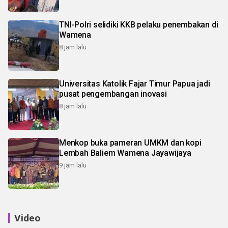
TNI-Polri selidiki KKB pelaku penembakan di
Wamena
8 jam lalu
Universitas Katolik Fajar Timur Papua jadi
pusat pengembangan inovasi
8 jam lalu
Menkop buka pameran UMKM dan kopi
Lembah Baliem Wamena Jayawijaya
9 jam lalu
Video