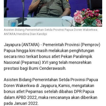
Asisten Bidang Pemerintahan Setda Provinsi Papua Doren Wakerkwa.
ANTARA/Hendrina Dian Kandipi
Jayapura (ANTARA) - Pemerintah Provinsi (Pemprov)
Papua hingga kini masih melakukan penghitungan
secara rinci terkait bonus atlet Pekan Paralimpik
Nasional (Peparnas) XVI yang telah menorehkan
prestasi bagi Bumi Cenderawasih.
Asisten Bidang Pemerintahan Setda Provinsi Papua
Doren Wakerkwa di Jayapura, Kamis, mengatakan
bonus atlet Peparnas setelah dibahas DPR Papua
dalam APBD 2022, maka rencananya akan diberikan
pada Januari 2022.