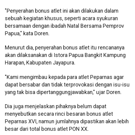
"Penyerahan bonus atlet ini akan dilakukan dalam
sebuah kegiatan khusus, seperti acara syukuran
bersamaan dengan ibadah Natal Bersama Pemprov
Papua," kata Doren.
Menurut dia, penyerahan bonus atlet itu rencananya
akan dilaksanakan di Istora Papua Bangkit Kampung
Harapan, Kabupaten Jayapura.
"Kami mengimbau kepada para atlet Peparnas agar
dapat bersabar dan tidak terprovokasi dengan isu-isu
yang tak bisa dipertanggungjawabkan," ujar Doren.
Dia juga menjelaskan pihaknya belum dapat
menyebutkan secara rinci besaran bonus atlet
Peparnas XVI, namun jumlahnya dipastikan akan lebih
besar dari total bonus atlet PON XX.