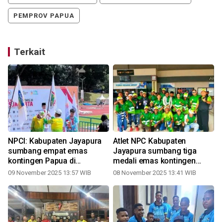
PEMPROV PAPUA
Terkait
NPCI: Kabupaten Jayapura
Atlet NPC Kabupaten
sumbang empat emas
Jayapura sumbang tiga
kontingen Papua di
medali emas kontingen
Peparnas XI Jakarta
Papua
09 November 2025 13:57 WIB
08 November 2025 13:41 WIB