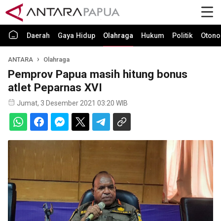
Daerah
Gaya Hidup
Olahraga
Hukum
Politik
Otono
ANTARA
Olahraga
Pemprov Papua masih hitung bonus
atlet Peparnas XVI
Jumat, 3 Desember 2021 03:20 WIB