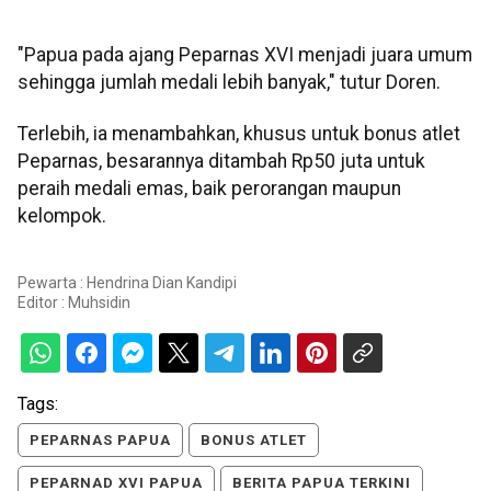
"Papua pada ajang Peparnas XVI menjadi juara umum
sehingga jumlah medali lebih banyak," tutur Doren.
Terlebih, ia menambahkan, khusus untuk bonus atlet
Peparnas, besarannya ditambah Rp50 juta untuk
peraih medali emas, baik perorangan maupun
kelompok.
Pewarta : Hendrina Dian Kandipi
Editor :
Muhsidin
Tags:
PEPARNAS PAPUA
BONUS ATLET
PEPARNAD XVI PAPUA
BERITA PAPUA TERKINI