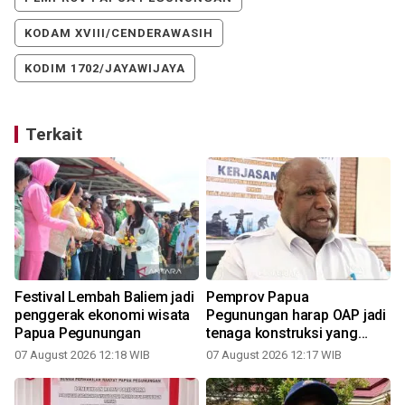
KODAM XVIII/CENDERAWASIH
KODIM 1702/JAYAWIJAYA
Terkait
Festival Lembah Baliem jadi
Pemprov Papua
penggerak ekonomi wisata
Pegunungan harap OAP jadi
Papua Pegunungan
tenaga konstruksi yang
andal
07 August 2026 12:18 WIB
07 August 2026 12:17 WIB