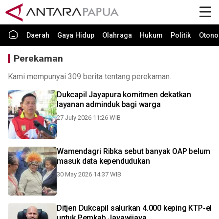
Daerah
Gaya Hidup
Olahraga
Hukum
Politik
Otono
Perekaman
Kami mempunyai 309 berita tentang perekaman.
Dukcapil Jayapura komitmen dekatkan
layanan adminduk bagi warga
27 July 2026 11:26 WIB
Wamendagri Ribka sebut banyak OAP belum
masuk data kependudukan
30 May 2026 14:37 WIB
Ditjen Dukcapil salurkan 4.000 keping KTP-el
untuk Pemkab Jayawijaya