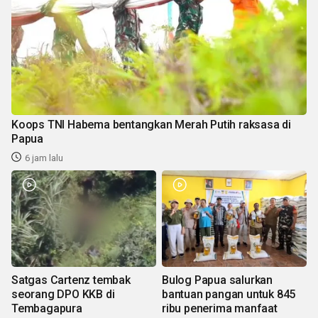
Koops TNI Habema bentangkan Merah Putih raksasa di
Papua
6 jam lalu
Satgas Cartenz tembak
Bulog Papua salurkan
seorang DPO KKB di
bantuan pangan untuk 845
Tembagapura
ribu penerima manfaat