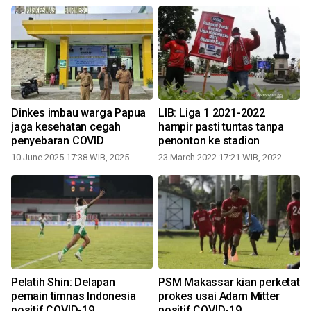
Dinkes imbau warga Papua
LIB: Liga 1 2021-2022
l
jaga kesehatan cegah
hampir pasti tuntas tanpa
penyebaran COVID
penonton ke stadion
10 June 2025 17:38 WIB, 2025
23 March 2022 17:21 WIB, 2022
Pelatih Shin: Delapan
PSM Makassar kian perketat
pemain timnas Indonesia
prokes usai Adam Mitter
positif COVID-19
positif COVID-19