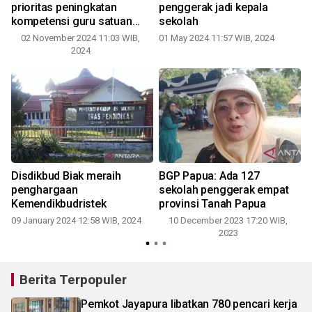
prioritas peningkatan
penggerak jadi kepala
kompetensi guru satuan
sekolah
pendidikan
02 November 2024 11:03 WIB,
01 May 2024 11:57 WIB, 2024
2024
Disdikbud Biak meraih
BGP Papua: Ada 127
penghargaan
sekolah penggerak empat
Kemendikbudristek
provinsi Tanah Papua
0
09 January 2024 12:58 WIB, 2024
10 December 2023 17:20 WIB,
2023
Berita Terpopuler
Pemkot Jayapura libatkan 780 pencari kerja