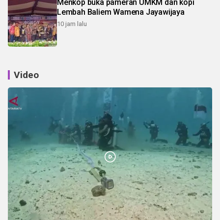
Menkop buka pameran UMKM dan kopi
Lembah Baliem Wamena Jayawijaya
10 jam lalu
Video