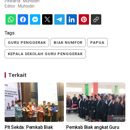
Pewarta : Muhsidin
Editor :
Muhsidin
Tags:
GURU PENGGERAK
BIAK NUMFOR
PAPUA
KEPALA SEKOLAH GURU PENGGERAK
Terkait
m
Plt Sekda: Pemkab Biak
Pemkab Biak angkat Guru