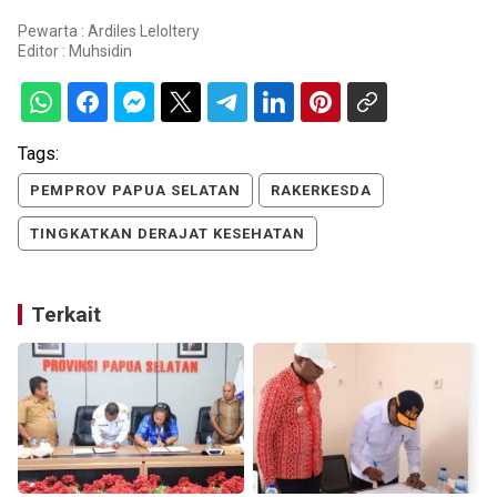
Pewarta : Ardiles Leloltery
Editor :
Muhsidin
Tags:
PEMPROV PAPUA SELATAN
RAKERKESDA
TINGKATKAN DERAJAT KESEHATAN
Terkait