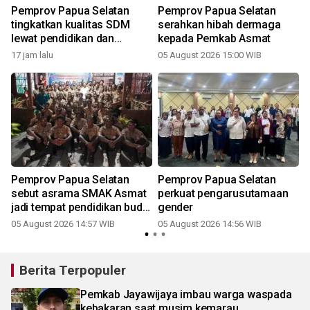
k
Pemprov Papua Selatan
Pemprov Papua Selatan
tingkatkan kualitas SDM
serahkan hibah dermaga
lewat pendidikan dan
kepada Pemkab Asmat
pelatihan
17 jam lalu
05 August 2026 15:00 WIB
Pemprov Papua Selatan
Pemprov Papua Selatan
sebut asrama SMAK Asmat
perkuat pengarusutamaan
jadi tempat pendidikan budi
gender
pekerti
05 August 2026 14:57 WIB
05 August 2026 14:56 WIB
3
Berita Terpopuler
Pemkab Jayawijaya imbau warga waspada
kebakaran saat musim kemarau