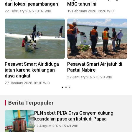
dari lokasi penambangan
MBG tahun ini
22 February 2026 18:02 WIB
19 February 2026 13:26 WIB
n
Pesawat Smart Air diduga
Pesawat Smart Air jatuh di
jatuh karena kehilangan
Pantai Nabire
daya angkat
27 January 2026 13:28 WIB
27 January 2026 18:10 WIB
Berita Terpopuler
PLN sebut PLTA Orya Genyem dukung
keandalan pasokan listrik di Papua
07 August 2026 15:48 WIB