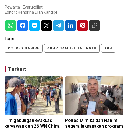
Pewarta : Evarukdijati
Editor :
Hendrina Dian Kandipi
Tags:
POLRES NABIRE
AKBP SAMUEL TATIRATU
KKB
Terkait
Tim gabungan evakuasi
Polres Mimika dan Nabire
karyawan dan 26 WN China
segera laksanakan program