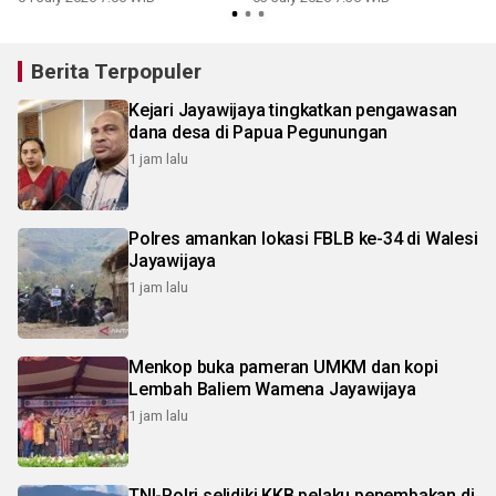
Berita Terpopuler
Kejari Jayawijaya tingkatkan pengawasan
dana desa di Papua Pegunungan
1 jam lalu
Polres amankan lokasi FBLB ke-34 di Walesi
Jayawijaya
1 jam lalu
Menkop buka pameran UMKM dan kopi
Lembah Baliem Wamena Jayawijaya
1 jam lalu
TNI-Polri selidiki KKB pelaku penembakan di