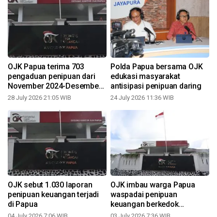
OJK Papua terima 703
Polda Papua bersama OJK
i
pengaduan penipuan dari
edukasi masyarakat
November 2024-Desember
antisipasi penipuan daring
2025
28 July 2026 21:05 WIB
24 July 2026 11:36 WIB
OJK sebut 1.030 laporan
OJK imbau warga Papua
penipuan keuangan terjadi
waspadai penipuan
di Papua
keuangan berkedok
investasi
04 July 2026 7:06 WIB
03 July 2026 7:36 WIB