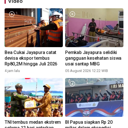
Video
Bea Cukai Jayapura catat
Pemkab Jayapura selidiki
devisa ekspor tembus
gangguan kesehatan siswa
Rp80,2M hingga Juli 2026
usai santap MBG
4 jam lalu
05 August 2026 12:22 WIB
TNI tembus medan ekstrem
BI Papua siapkan Rp 20
selama 12 hari antarkan
miliar dalam ekspedisi