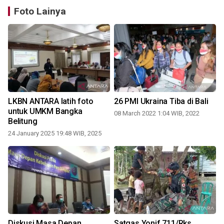
Foto Lainya
LKBN ANTARA latih foto
26 PMI Ukraina Tiba di Bali
untuk UMKM Bangka
08 March 2022 1:04 WIB, 2022
Belitung
2
24 January 2025 19:48 WIB, 2025
Diskusi Masa Depan
Satgas Yonif 711/Rks