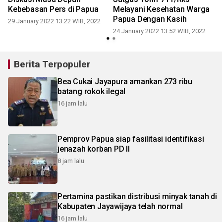
Kebebasan Pers di Papua
Melayani Kesehatan Warga
Papua Dengan Kasih
29 January 2022 13:22 WIB, 2022
0
24 January 2022 13:52 WIB, 2022
Berita Terpopuler
Bea Cukai Jayapura amankan 273 ribu
batang rokok ilegal
16 jam lalu
Pemprov Papua siap fasilitasi identifikasi
jenazah korban PD II
8 jam lalu
Pertamina pastikan distribusi minyak tanah di
Kabupaten Jayawijaya telah normal
16 jam lalu