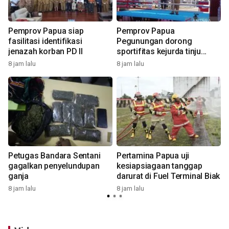
Pemprov Papua siap
Pemprov Papua
fasilitasi identifikasi
Pegunungan dorong
jenazah korban PD II
sportifitas kejurda tinju
amatir 2026
8 jam lalu
8 jam lalu
8
n
Petugas Bandara Sentani
Pertamina Papua uji
gagalkan penyelundupan
kesiapsiagaan tanggap
ganja
darurat di Fuel Terminal Biak
8 jam lalu
8 jam lalu
1