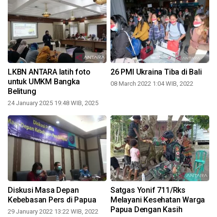
LKBN ANTARA latih foto
26 PMI Ukraina Tiba di Bali
untuk UMKM Bangka
08 March 2022 1:04 WIB, 2022
Belitung
2
24 January 2025 19:48 WIB, 2025
Diskusi Masa Depan
Satgas Yonif 711/Rks
Kebebasan Pers di Papua
Melayani Kesehatan Warga
Papua Dengan Kasih
29 January 2022 13:22 WIB, 2022
0