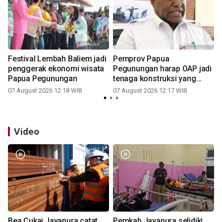
g
Festival Lembah Baliem jadi
Pemprov Papua
penggerak ekonomi wisata
Pegunungan harap OAP jadi
Papua Pegunungan
tenaga konstruksi yang
andal
07 August 2026 12:18 WIB
07 August 2026 12:17 WIB
Video
Bea Cukai Jayapura catat
Pemkab Jayapura selidiki