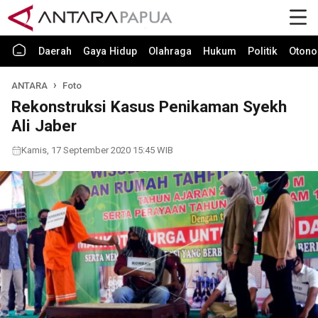
Daerah
Gaya Hidup
Olahraga
Hukum
Politik
Otono
ANTARA
Foto
Rekonstruksi Kasus Penikaman Syekh
Ali Jaber
Kamis, 17 September 2020 15:45 WIB