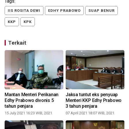
Tags:
IIS ROSITA DEWI
EDHY PRABOWO
SUAP BENUR
KKP
KPK
Terkait
Mantan Menteri Perikanan
Jaksa tuntut eks penyuap
Edhy Prabowo divonis 5
Menteri KKP Edhy Prabowo
tahun penjara
3 tahun penjara
15 July 2021 16:23 WIB, 2021
07 April 2021 18:07 WIB, 2021
2