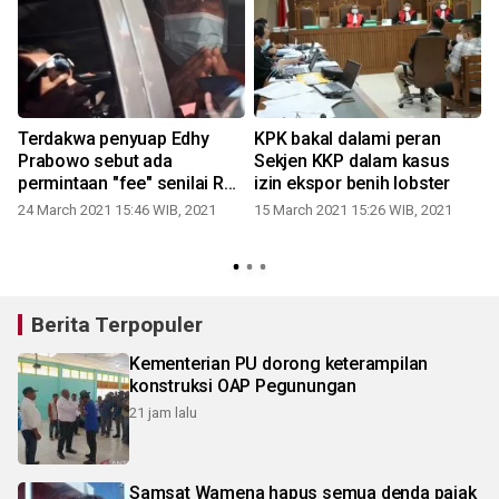
Terdakwa penyuap Edhy
KPK bakal dalami peran
Prabowo sebut ada
Sekjen KKP dalam kasus
permintaan "fee" senilai Rp5
izin ekspor benih lobster
miliar
24 March 2021 15:46 WIB, 2021
15 March 2021 15:26 WIB, 2021
Berita Terpopuler
Kementerian PU dorong keterampilan
konstruksi OAP Pegunungan
21 jam lalu
Samsat Wamena hapus semua denda pajak