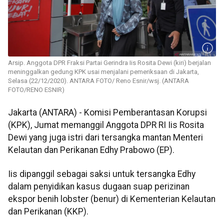
Arsip. Anggota DPR Fraksi Partai Gerindra Iis Rosita Dewi (kiri) berjalan
meninggalkan gedung KPK usai menjalani pemeriksaan di Jakarta,
Selasa (22/12/2020). ANTARA FOTO/ Reno Esnir/wsj. (ANTARA
FOTO/RENO ESNIR)
Jakarta (ANTARA) - Komisi Pemberantasan Korupsi
(KPK), Jumat memanggil Anggota DPR RI Iis Rosita
Dewi yang juga istri dari tersangka mantan Menteri
Kelautan dan Perikanan Edhy Prabowo (EP).
Iis dipanggil sebagai saksi untuk tersangka Edhy
dalam penyidikan kasus dugaan suap perizinan
ekspor benih lobster (benur) di Kementerian Kelautan
dan Perikanan (KKP).