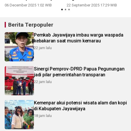
06 December 2025 1:02 WIB
22 September 2025 17:29 WIB
0
Berita Terpopuler
Pemkab Jayawijaya imbau warga waspada
kebakaran saat musim kemarau
22 jam lalu
Sinergi Pemprov-DPRD Papua Pegunungan
jadi pilar pemerintahan transparan
22 jam lalu
Kemenpar akui potensi wisata alam dan kopi
di Kabupaten Jayawijaya
18 jam lalu