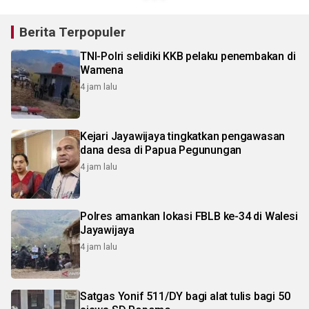
Berita Terpopuler
TNI-Polri selidiki KKB pelaku penembakan di
Wamena
4 jam lalu
Kejari Jayawijaya tingkatkan pengawasan
dana desa di Papua Pegunungan
4 jam lalu
Polres amankan lokasi FBLB ke-34 di Walesi
Jayawijaya
4 jam lalu
Satgas Yonif 511/DY bagi alat tulis bagi 50