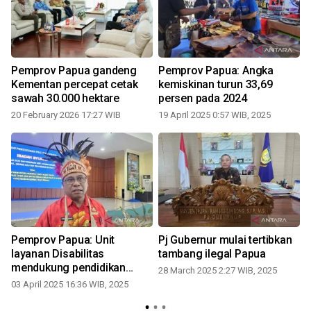
Pemprov Papua gandeng
Pemprov Papua: Angka
Kementan percepat cetak
kemiskinan turun 33,69
sawah 30.000 hektare
persen pada 2024
20 February 2026 17:27 WIB
19 April 2025 0:57 WIB, 2025
Pemprov Papua: Unit
Pj Gubernur mulai tertibkan
layanan Disabilitas
tambang ilegal Papua
mendukung pendidikan
28 March 2025 2:27 WIB, 2025
inklusif
03 April 2025 16:36 WIB, 2025
2