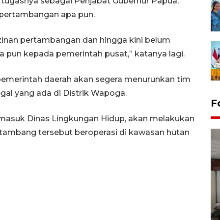
ugasnya sebagai Penjabat Gubernur Papua,
n pertambangan apa pun.
izinan pertambangan dan hingga kini belum
 pun kepada pemerintah pusat,” katanya lagi.
emerintah daerah akan segera menurunkan tim
gal yang ada di Distrik Wapoga.
F
termasuk Dinas Lingkungan Hidup, akan melakukan
ambang tersebut beroperasi di kawasan hutan
Antara Biro Papua
bersilahturahmi dengan
Pendam XVII/Cenderawasih