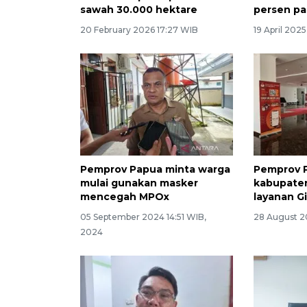
sawah 30.000 hektare
persen p
20 February 2026 17:27 WIB
19 April 202
Pemprov Papua minta warga
Pemprov 
mulai gunakan masker
kabupate
mencegah MPOx
layanan G
05 September 2024 14:51 WIB,
28 August 2
2024