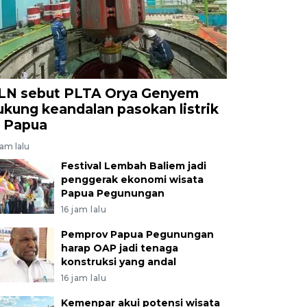
LN sebut PLTA Orya Genyem
ukung keandalan pasokan listrik
i Papua
jam lalu
Festival Lembah Baliem jadi
penggerak ekonomi wisata
Papua Pegunungan
16 jam lalu
Pemprov Papua Pegunungan
harap OAP jadi tenaga
konstruksi yang andal
16 jam lalu
Kemenpar akui potensi wisata