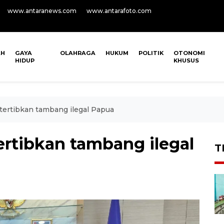
www.antaranews.com
www.antarafoto.com
AH
GAYA
OLAHRAGA
HUKUM
POLITIK
OTONOMI
HIDUP
KHUSUS
tertibkan tambang ilegal Papua
ertibkan tambang ilegal
T