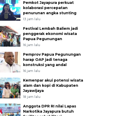
Pemkot Jayapura perkuat
kolaborasi percepatan
penurunan angka stunting
13 jam lalu
Festival Lembah Baliem jadi
penggerak ekonomi wisata
Papua Pegunungan
16 jam lalu
Pemprov Papua Pegunungan
harap OAP jadi tenaga
konstruksi yang andal
16 jam lalu
Kemenpar akui potensi wisata
alam dan kopi di Kabupaten
Jayawijaya
18 jam lalu
Anggota DPR RI nilai Lapas
Narkotika Jayapura butuh