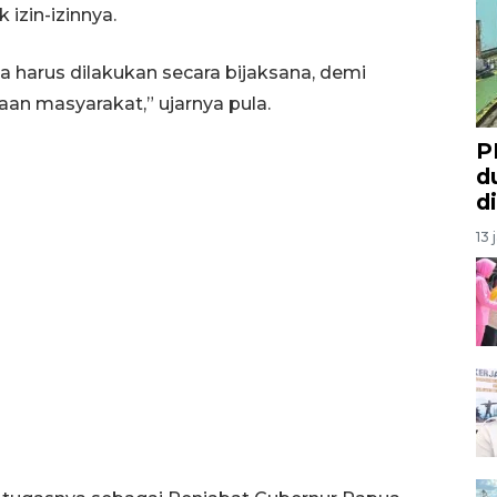
izin-izinnya.
 harus dilakukan secara bijaksana, demi
n masyarakat,” ujarnya pula.
P
d
d
13 