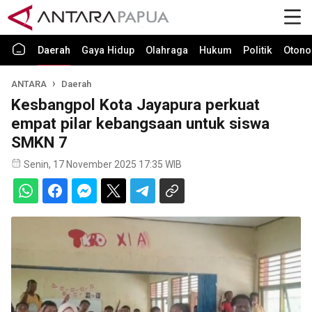
Daerah
Gaya Hidup
Olahraga
Hukum
Politik
Otono
ANTARA
Daerah
Kesbangpol Kota Jayapura perkuat
empat pilar kebangsaan untuk siswa
SMKN 7
Senin, 17 November 2025 17:35 WIB