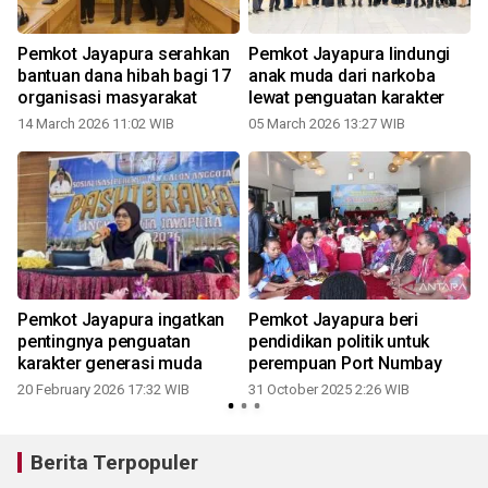
Pemkot Jayapura serahkan
Pemkot Jayapura lindungi
bantuan dana hibah bagi 17
anak muda dari narkoba
organisasi masyarakat
lewat penguatan karakter
14 March 2026 11:02 WIB
05 March 2026 13:27 WIB
i
Pemkot Jayapura ingatkan
Pemkot Jayapura beri
pentingnya penguatan
pendidikan politik untuk
karakter generasi muda
perempuan Port Numbay
20 February 2026 17:32 WIB
31 October 2025 2:26 WIB
2
Berita Terpopuler