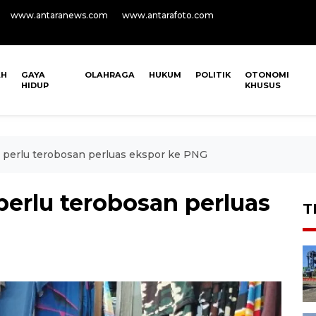
www.antaranews.com
www.antarafoto.com
AH
GAYA
OLAHRAGA
HUKUM
POLITIK
OTONOMI
HIDUP
KHUSUS
 perlu terobosan perluas ekspor ke PNG
erlu terobosan perluas
T