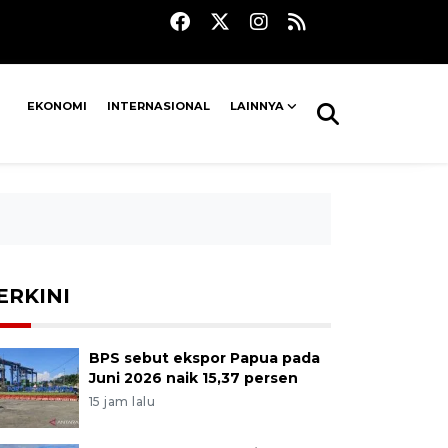
EKONOMI
INTERNASIONAL
LAINNYA
ERKINI
BPS sebut ekspor Papua pada
Juni 2026 naik 15,37 persen
15 jam lalu