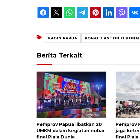
KADIN PAPUA
RONALD ANTONIO BONAI
Berita Terkait
Pemprov Papua libatkan 20
Pemprov P
UMKM dalam kegiatan nobar
jaga kete
final Piala Dunia
final Pial