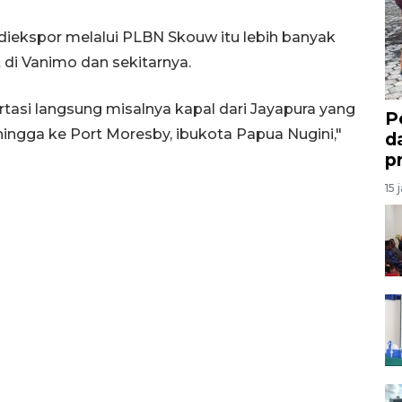
diekspor melalui PLBN Skouw itu lebih banyak
i Vanimo dan sekitarnya.
asi langsung misalnya kapal dari Jayapura yang
P
ngga ke Port Moresby, ibukota Papua Nugini,"
d
p
15 