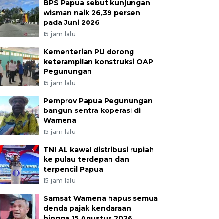
BPS Papua sebut kunjungan
wisman naik 26,39 persen
pada Juni 2026
15 jam lalu
Kementerian PU dorong
keterampilan konstruksi OAP
Pegunungan
15 jam lalu
Pemprov Papua Pegunungan
bangun sentra koperasi di
Wamena
15 jam lalu
TNI AL kawal distribusi rupiah
ke pulau terdepan dan
terpencil Papua
15 jam lalu
Samsat Wamena hapus semua
denda pajak kendaraan
hingga 15 Agustus 2026