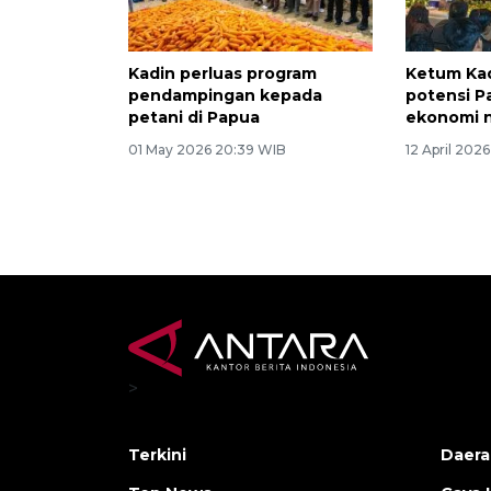
Kadin perluas program
Ketum Kad
pendampingan kepada
potensi P
petani di Papua
ekonomi n
01 May 2026 20:39 WIB
12 April 202
>
Terkini
Daera