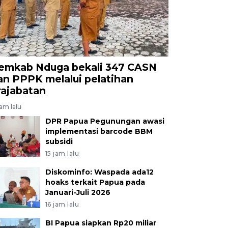
emkab Nduga bekali 347 CASN
an PPPK melalui pelatihan
rajabatan
jam lalu
DPR Papua Pegunungan awasi
implementasi barcode BBM
subsidi
15 jam lalu
Diskominfo: Waspada ada12
hoaks terkait Papua pada
Januari-Juli 2026
16 jam lalu
BI Papua siapkan Rp20 miliar