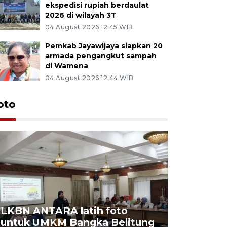
ekspedisi rupiah berdaulat
2026 di wilayah 3T
04 August 2026 12:45 WIB
Pemkab Jayawijaya siapkan 20
armada pengangkut sampah
di Wamena
04 August 2026 12:44 WIB
oto
LKBN ANTARA latih foto
untuk UMKM Bangka Belitung
Agrowisa