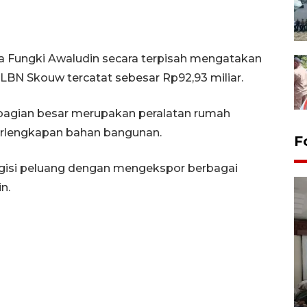
a Fungki Awaludin secara terpisah mengatakan
PLBN Skouw tercatat sebesar Rp92,93 miliar.
bagian besar merupakan peralatan rumah
rlengkapan bahan bangunan.
F
gisi peluang dengan mengekspor berbagai
n.
Antara Biro Papua
bersilahturahmi dengan
Pendam XVII/Cenderawasih