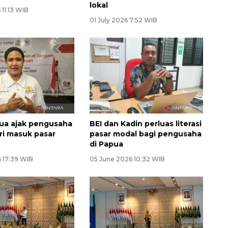
lokal
 11:13 WIB
01 July 2026 7:52 WIB
ua ajak pengusaha
BEI dan Kadin perluas literasi
iri masuk pasar
pasar modal bagi pengusaha
di Papua
6 17:39 WIB
05 June 2026 10:32 WIB