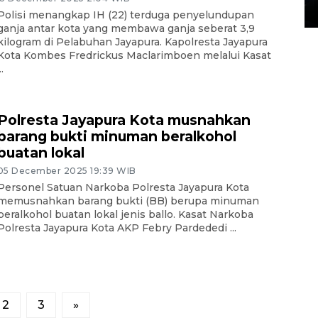
14 March 2022 15:11 WIB, 2022
Polisi menangkap IH (22) terduga penyelundupan
ganja antar kota yang membawa ganja seberat 3,9
kilogram di Pelabuhan Jayapura. Kapolresta Jayapura
Kota Kombes Fredrickus Maclarimboen melalui Kasat
..
Polresta Jayapura Kota musnahkan
barang bukti minuman beralkohol
buatan lokal
05 December 2025 19:39 WIB
Personel Satuan Narkoba Polresta Jayapura Kota
memusnahkan barang bukti (BB) berupa minuman
beralkohol buatan lokal jenis ballo. Kasat Narkoba
Polresta Jayapura Kota AKP Febry Pardededi ...
2
3
»