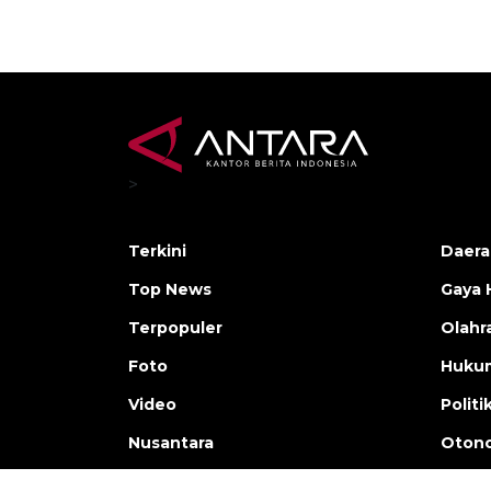
>
Terkini
Daera
Top News
Gaya 
Terpopuler
Olahr
Foto
Huku
Video
Politi
Nusantara
Otono