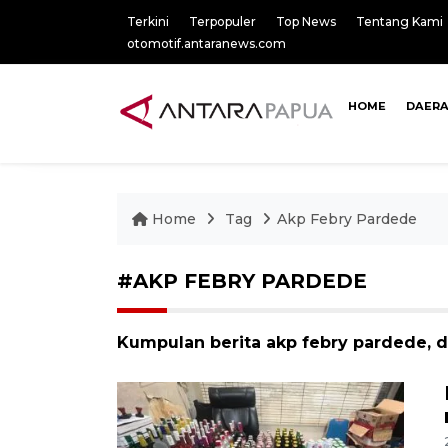
Terkini
Terpopuler
Top News
Tentang Kami
otomotif.antaranews.com
HOME
DAER
Home
Tag
Akp Febry Pardede
#AKP FEBRY PARDEDE
Kumpulan berita akp febry pardede, d