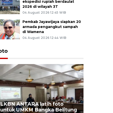
ekspedisi rupiah berdaulat
2026 di wilayah 3T
04 August 2026 12:45 WIB
Pemkab Jayawijaya siapkan 20
armada pengangkut sampah
di Wamena
04 August 2026 12:44 WIB
oto
LKBN ANTARA latih foto
untuk UMKM Bangka Belitung
Agrowisa