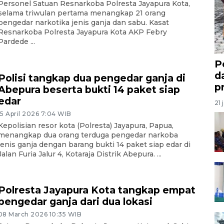
Personel Satuan Resnarkoba Polresta Jayapura Kota,
selama triwulan pertama menangkap 21 orang
pengedar narkotika jenis ganja dan sabu. Kasat
Resnarkoba Polresta Jayapura Kota AKP Febry
Pardede ...
P
d
Polisi tangkap dua pengedar ganja di
p
Abepura beserta bukti 14 paket siap
edar
21 
15 April 2026 7:04 WIB
Kepolisian resor kota (Polresta) Jayapura, Papua,
menangkap dua orang terduga pengedar narkoba
jenis ganja dengan barang bukti 14 paket siap edar di
Jalan Furia Jalur 4, Kotaraja Distrik Abepura. ...
Polresta Jayapura Kota tangkap empat
pengedar ganja dari dua lokasi
08 March 2026 10:35 WIB