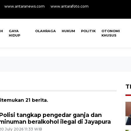
www.antaranews.com
www.antarafoto.com
AH
GAYA
OLAHRAGA
HUKUM
POLITIK
OTONOMI
HIDUP
KHUSUS
T
itemukan 21 berita.
Polisi tangkap pengedar ganja dan
minuman beralkohol ilegal di Jayapura
20 July 2026 11:33 WIB