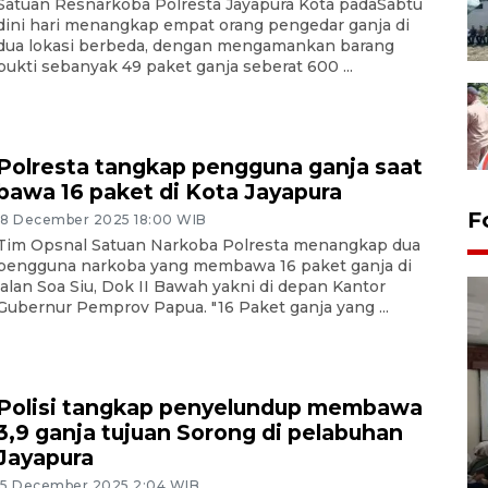
Satuan Resnarkoba Polresta Jayapura Kota padaSabtu
dini hari menangkap empat orang pengedar ganja di
dua lokasi berbeda, dengan mengamankan barang
bukti sebanyak 49 paket ganja seberat 600 ...
Polresta tangkap pengguna ganja saat
bawa 16 paket di Kota Jayapura
F
18 December 2025 18:00 WIB
Tim Opsnal Satuan Narkoba Polresta menangkap dua
pengguna narkoba yang membawa 16 paket ganja di
jalan Soa Siu, Dok II Bawah yakni di depan Kantor
Gubernur Pemprov Papua. "16 Paket ganja yang ...
Polisi tangkap penyelundup membawa
Antara Biro Papua
3,9 ganja tujuan Sorong di pelabuhan
bersilahturahmi dengan
Jayapura
Pendam XVII/Cenderawasih
15 December 2025 2:04 WIB