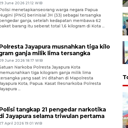
29 June 2026 21:12 WIB
Polisi menetapkanseorang warga negara Papua
Nugini (PNG) berinisial JH (33) sebagai tersangka
pengedar ganja, setelah kedapatan membawa 62
paket barang itu seberat total 1,6 kilogram di Kota ...
Polresta Jayapura musnahkan tiga kilo
gram ganja milik lima tersangka
09 June 2026 18:17 WIB
Satuan Narkoba Polresta Jayapura Kota
memusnahkan tiga kilogram ganja milik lima
T
tersangka yang saat ini ditahan di Mapolresta
Jayapura Kota, Papua. Kasat Resnarkoba Polresta
Jayapura ...
Polisi tangkap 21 pengedar narkotika
di Jayapura selama triwulan pertama
27 April 2026 19:01 WIB