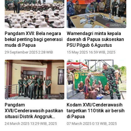
Pangdam XVII: Bela negara
Wamendagri minta kepala
bekal penting bagi generasi
daerah di Papua sukseskan
muda di Papua
PSU Pilgub 6 Agustus
29 September 2025 2:28 WIB
15 May 2025 16:59 WIB, 2025
2
Pangdam
Kodam XVII/Cenderawasih
XVII/Cenderawasih pastikan
targetkan 110 titik air bersih
situasi Distrik Anggruk
di Papua
mulai relatif kondusif
24 March 2025 13:29 WIB, 2025
07 March 2025 0:13 WIB, 2025