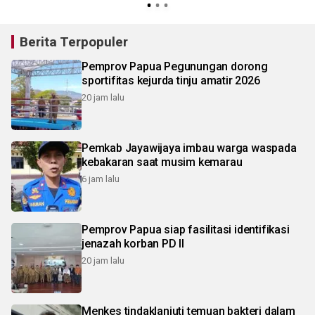
Berita Terpopuler
Pemprov Papua Pegunungan dorong
sportifitas kejurda tinju amatir 2026
20 jam lalu
Pemkab Jayawijaya imbau warga waspada
kebakaran saat musim kemarau
6 jam lalu
Pemprov Papua siap fasilitasi identifikasi
jenazah korban PD II
20 jam lalu
Menkes tindaklanjuti temuan bakteri dalam