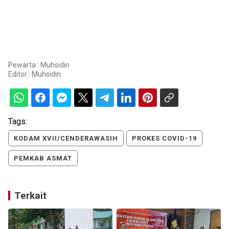
Pewarta : Muhsidin
Editor :
Muhsidin
Tags:
KODAM XVII/CENDERAWASIH
PROKES COVID-19
PEMKAB ASMAT
Terkait