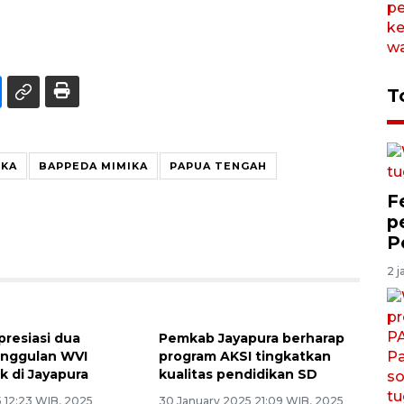
T
IKA
BAPPEDA MIMIKA
PAPUA TENGAH
F
p
P
2 j
resiasi dua
Pemkab Jayapura berharap
unggulan WVI
program AKSI tingkatkan
k di Jayapura
kualitas pendidikan SD
 12:23 WIB, 2025
30 January 2025 21:09 WIB, 2025