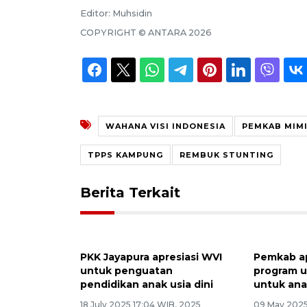
Editor:
Muhsidin
COPYRIGHT ©
ANTARA
2026
WAHANA VISI INDONESIA
PEMKAB MIM
TPPS KAMPUNG
REMBUK STUNTING
Berita Terkait
PKK Jayapura apresiasi WVI
Pemkab ap
untuk penguatan
program 
pendidikan anak usia dini
untuk ana
18 July 2025 17:04 WIB, 2025
09 May 2025