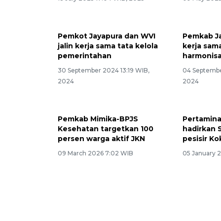
Pemkot Jayapura dan WVI
Pemkab J
jalin kerja sama tata kelola
kerja sam
pemerintahan
harmonisas
30 September 2024 13:19 WIB,
04 Septembe
2024
2024
Pemkab Mimika-BPJS
Pertamin
Kesehatan targetkan 100
hadirkan 
persen warga aktif JKN
pesisir K
09 March 2026 7:02 WIB
05 January 