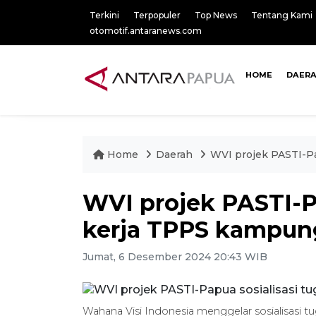
Terkini
Terpopuler
Top News
Tentang Kami
otomotif.antaranews.com
HOME
DAER
Home
Daerah
WVI projek PASTI-Pa
WVI projek PASTI-Pa
kerja TPPS kampun
Jumat, 6 Desember 2024 20:43 WIB
Wahana Visi Indonesia menggelar sosialisasi 