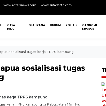
www.antaranews.com
www.antarafoto.com
AH
GAYA
OLAHRAGA
HUKUM
POLITIK
OTONOMI
HIDUP
KHUSUS
pua sosialisasi tugas kerja TPPS kampung
pua sosialisasi tugas
T
g
tugas kerja TPPS kampung di Kabupaten Mimika.