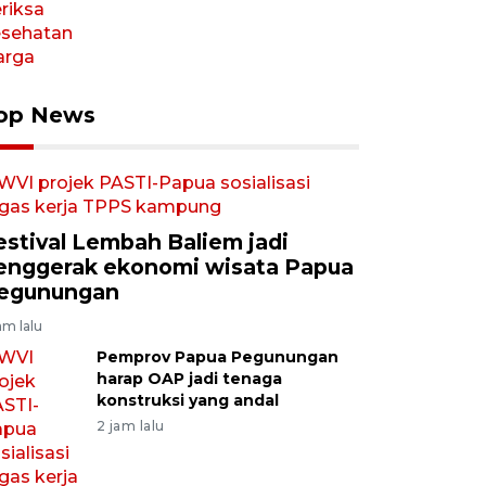
op News
estival Lembah Baliem jadi
enggerak ekonomi wisata Papua
egunungan
am lalu
Pemprov Papua Pegunungan
harap OAP jadi tenaga
konstruksi yang andal
2 jam lalu