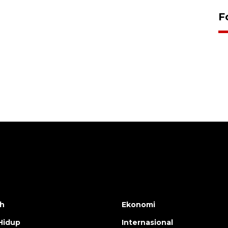
bersilahturahmi dengan
Pendam XVII/Cenderawasih
F
14 March 2022 15:11 WIB, 2022
h
Ekonomi
Hidup
Internasional