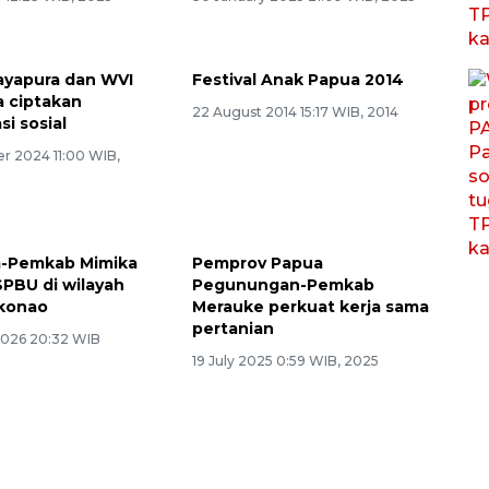
ayapura dan WVI
Festival Anak Papua 2014
a ciptakan
22 August 2014 15:17 WIB, 2014
i sosial
r 2024 11:00 WIB,
a-Pemkab Mimika
Pemprov Papua
SPBU di wilayah
Pegunungan-Pemkab
okonao
Merauke perkuat kerja sama
pertanian
2026 20:32 WIB
19 July 2025 0:59 WIB, 2025
Antara Biro Papua