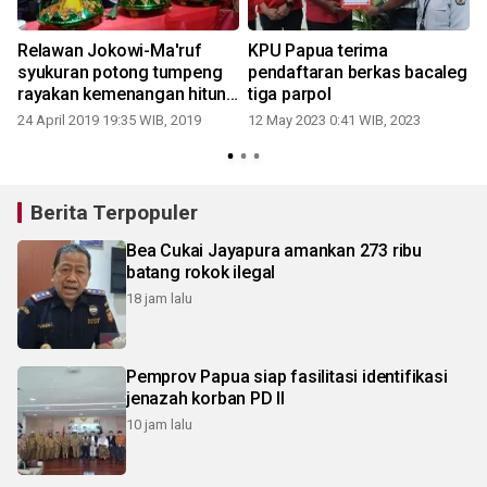
Relawan Jokowi-Ma'ruf
KPU Papua terima
syukuran potong tumpeng
pendaftaran berkas bacaleg
rayakan kemenangan hitung
tiga parpol
cepat
24 April 2019 19:35 WIB, 2019
12 May 2023 0:41 WIB, 2023
Berita Terpopuler
Bea Cukai Jayapura amankan 273 ribu
batang rokok ilegal
18 jam lalu
Pemprov Papua siap fasilitasi identifikasi
jenazah korban PD II
10 jam lalu