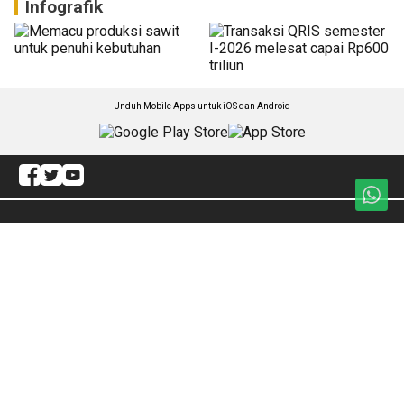
Infografik
Unduh Mobile Apps untuk iOS dan Android
Jelajahi ANTARA News Papua
Daerah
Ekonomi
Gaya Hidup
Internasional
Olahraga
Artikel
Hukum
Redaksi
Politik
ANTARA Foto
Otonomi Khusus
BrandA
Nasional
RSS