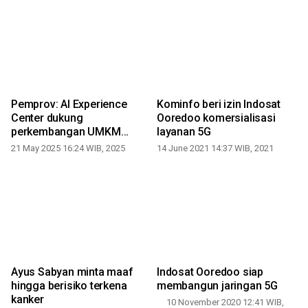
Pemprov: AI Experience
Kominfo beri izin Indosat
Center dukung
Ooredoo komersialisasi
perkembangan UMKM
layanan 5G
Papua
21 May 2025 16:24 WIB, 2025
14 June 2021 14:37 WIB, 2021
Ayus Sabyan minta maaf
Indosat Ooredoo siap
k
hingga berisiko terkena
membangun jaringan 5G
kanker
10 November 2020 12:41 WIB,