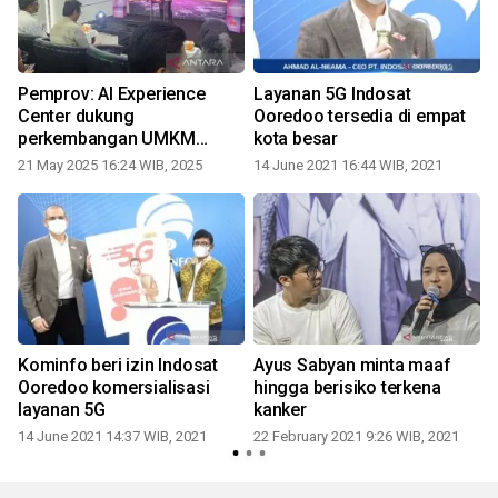
Pemprov: AI Experience
Layanan 5G Indosat
Center dukung
Ooredoo tersedia di empat
perkembangan UMKM
kota besar
Papua
21 May 2025 16:24 WIB, 2025
14 June 2021 16:44 WIB, 2021
Kominfo beri izin Indosat
Ayus Sabyan minta maaf
Ooredoo komersialisasi
hingga berisiko terkena
layanan 5G
kanker
14 June 2021 14:37 WIB, 2021
22 February 2021 9:26 WIB, 2021
0