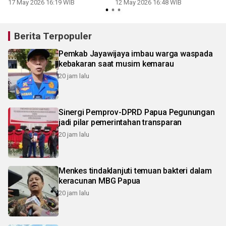
Stadion Lukas Enembe
17 May 2026 16:19 WIB
12 May 2026 16:48 WIB
Berita Terpopuler
Pemkab Jayawijaya imbau warga waspada
kebakaran saat musim kemarau
20 jam lalu
Sinergi Pemprov-DPRD Papua Pegunungan
jadi pilar pemerintahan transparan
20 jam lalu
Menkes tindaklanjuti temuan bakteri dalam
keracunan MBG Papua
20 jam lalu