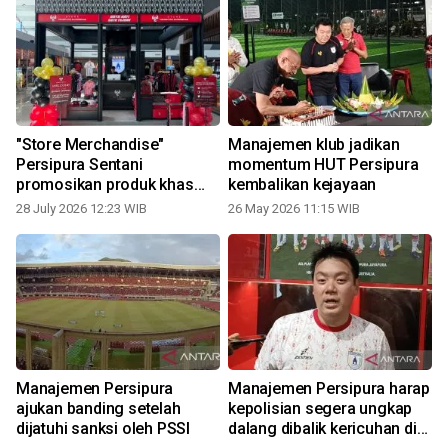
p
"Store Merchandise"
Manajemen klub jadikan
Persipura Sentani
momentum HUT Persipura
promosikan produk khas
kembalikan kejayaan
Papua
28 July 2026 12:23 WIB
26 May 2026 11:15 WIB
i
Manajemen Persipura
Manajemen Persipura harap
ajukan banding setelah
kepolisian segera ungkap
dijatuhi sanksi oleh PSSI
dalang dibalik kericuhan di