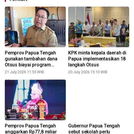
Pemprov Papua Tengah
KPK minta kepala daerah di
gunakan tambahan dana
Papua implementasikan 18
Otsus biayai program
langkah Otsus
prioritas
21 July 2026 11:55 WIB
20 July 2026 15:10 WIB
1
Pemprov Papua Tengah
Gubernur Papua Tengah
anggarkan Rp77,8 miliar
sebut sekolah perlu