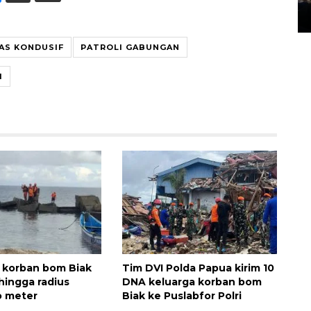
14 March 2022 15:11 WIB, 2022
AS KONDUSIF
PATROLI GABUNGAN
I
 korban bom Biak
Tim DVI Polda Papua kirim 10
hingga radius
DNA keluarga korban bom
o meter
Biak ke Puslabfor Polri