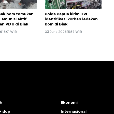
inak bom temukan
Polda Papua kirim DVI
 amunisi aktif
identifikasi korban ledakan
n PD II di Biak
bom di Biak
6 16:01 WIB
03 June 2026 15:59 WIB
h
Ekonomi
Hidup
Internasional