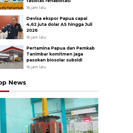
fasilitas rehabilitasi
16 jam lalu
Devisa ekspor Papua capai
4,62 juta dolar AS hingga Juli
2026
16 jam lalu
Pertamina Papua dan Pemkab
Tanimbar komitmen jaga
pasokan biosolar subsidi
16 jam lalu
op News