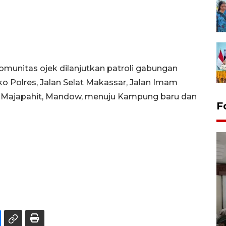
munitas ojek dilanjutkan patroli gabungan
o Polres, Jalan Selat Makassar, Jalan Imam
an Majapahit, Mandow, menuju Kampung baru dan
F
Antara Biro Papua
bersilahturahmi dengan
Pendam XVII/Cenderawasih