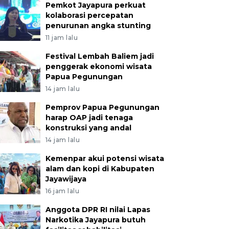
Pemkot Jayapura perkuat
kolaborasi percepatan
penurunan angka stunting
11 jam lalu
Festival Lembah Baliem jadi
penggerak ekonomi wisata
Papua Pegunungan
14 jam lalu
Pemprov Papua Pegunungan
harap OAP jadi tenaga
konstruksi yang andal
14 jam lalu
Kemenpar akui potensi wisata
alam dan kopi di Kabupaten
Jayawijaya
16 jam lalu
Anggota DPR RI nilai Lapas
Narkotika Jayapura butuh