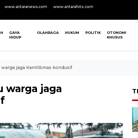
www.antaranews.com
www.antarafoto.com
AH
GAYA
OLAHRAGA
HUKUM
POLITIK
OTONOMI
HIDUP
KHUSUS
 warga jaga Kamtibmas kondusif
u warga jaga
T
f