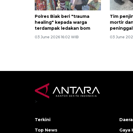
Polres Biak beri "trauma
Tim penj
healing" kepada warga
mortir dan
terdampak ledakan bom
peninggala
03 June 2026 16:02 WIB
03 June 202
>
Terkini
Daera
Top News
Gaya 